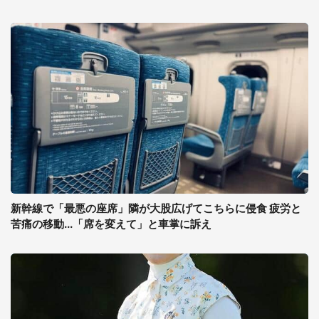
新幹線で「最悪の座席」隣が大股広げてこちらに侵食 疲労と
苦痛の移動...「席を変えて」と車掌に訴え