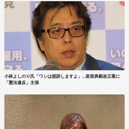
小林よしのり氏「ワシは提訴しますよ」...皇室典範改正案に
「憲法違反」主張