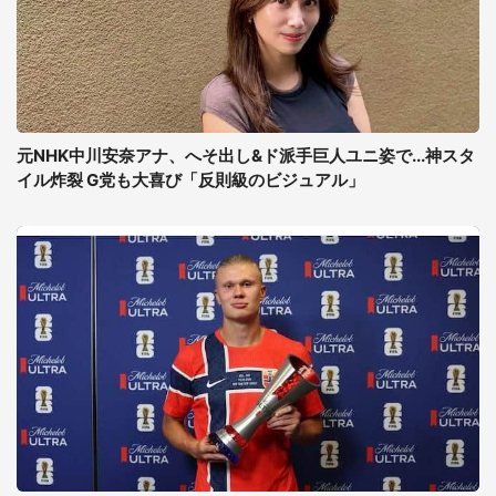
元NHK中川安奈アナ、へそ出し&ド派手巨人ユニ姿で...神スタ
イル炸裂 G党も大喜び「反則級のビジュアル」