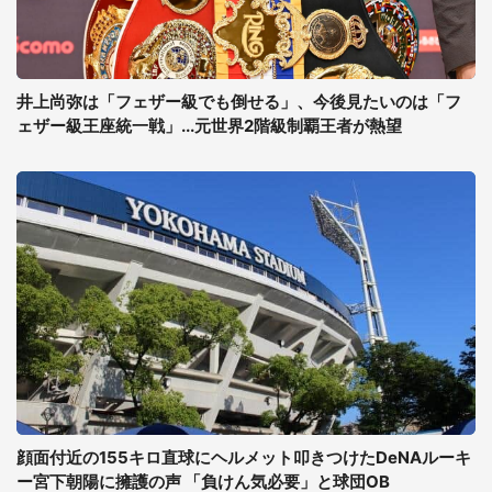
井上尚弥は「フェザー級でも倒せる」、今後見たいのは「フ
ェザー級王座統一戦」...元世界2階級制覇王者が熱望
顔面付近の155キロ直球にヘルメット叩きつけたDeNAルーキ
ー宮下朝陽に擁護の声 「負けん気必要」と球団OB