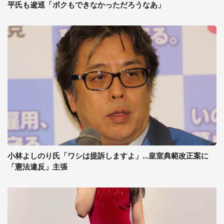
平氏も逡巡「ボクもできなかっただろうなあ」
小林よしのり氏「ワシは提訴しますよ」...皇室典範改正案に
「憲法違反」主張