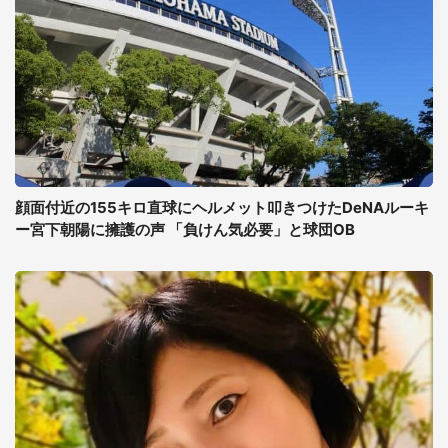
顔面付近の155キロ直球にヘルメット叩きつけたDeNAルーキ
ー宮下朝陽に擁護の声 「負けん気必要」と球団OB