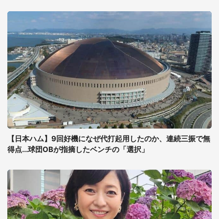
【日本ハム】9回好機になぜ代打起用したのか、連続三振で無
得点...球団OBが指摘したベンチの「選択」