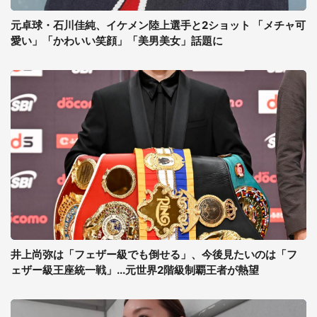
元卓球・石川佳純、イケメン陸上選手と2ショット 「メチャ可
愛い」「かわいい笑顔」「美男美女」話題に
井上尚弥は「フェザー級でも倒せる」、今後見たいのは「フ
ェザー級王座統一戦」...元世界2階級制覇王者が熱望