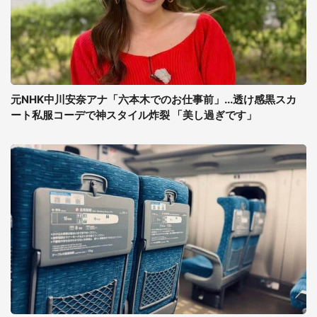
元NHK中川安奈アナ「六本木でのお仕事前」...透け感黒スカ
ート私服コーデで神スタイル炸裂 「美し過ぎです」