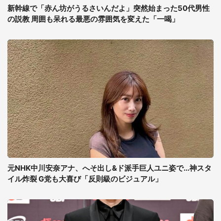
新幹線で「赤ん坊がうるさいんだよ」突然始まった50代男性
の説教 周囲も呆れる最悪の雰囲気を変えた「一喝」
元NHK中川安奈アナ、へそ出し&ド派手巨人ユニ姿で...神スタ
イル炸裂 G党も大喜び「反則級のビジュアル」