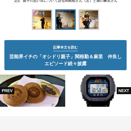
親子の思い出について語る関根勤さん（左）と娘の麻里さん
2/3
記事本文を読む
芸能界イチの「オシドリ親子」関根勤＆麻里 仲良し
エピソード続々披露