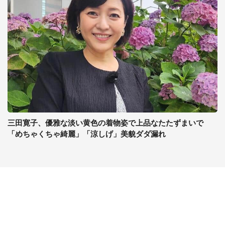
三田寛子、優雅な淡い黄色の着物姿で上品なたたずまいで
「めちゃくちゃ綺麗」「涼しげ」美貌ダダ漏れ
コンテンツ
関連サイト
ライフ
J-CASTニュース