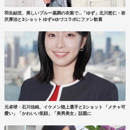
羽生結弦、美しいブルー基調の衣装で...「ゆず」北川悠仁・岩
沢厚治と3ショット ゆず×ゆづコラボにファン歓喜
元卓球・石川佳純、イケメン陸上選手と2ショット 「メチャ可
愛い」「かわいい笑顔」「美男美女」話題に