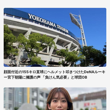
顔面付近の155キロ直球にヘルメット叩きつけたDeNAルーキ
ー宮下朝陽に擁護の声 「負けん気必要」と球団OB