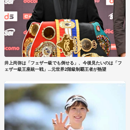
井上尚弥は「フェザー級でも倒せる」、今後見たいのは「フ
ェザー級王座統一戦」...元世界2階級制覇王者が熱望