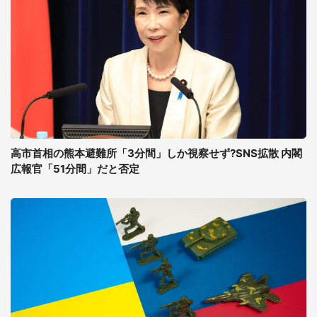
高市首相の熊本避難所「3分間」しか視察せず?SNS拡散 内閣
広報官「51分間」だと否定