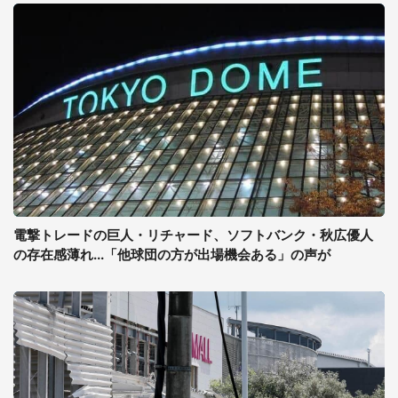
電撃トレードの巨人・リチャード、ソフトバンク・秋広優人
の存在感薄れ...「他球団の方が出場機会ある」の声が