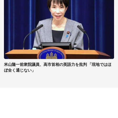
米山隆一前衆院議員、高市首相の英語力を批判 「現地ではほ
ぼ全く通じない」
コンテンツ
関連サイト
ライフ
J-CASTニュース