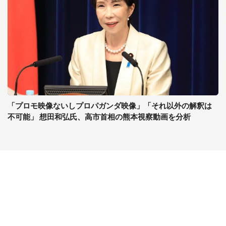
「プロモ映像ないしプロパガンダ映像」「それ以外の解釈は
不可能」 想田和弘氏、高市首相の熊本視察動画を分析
コンテンツ
関連サイト
ライフ
J-CASTニュース
グルメ
J-CASTトレンド