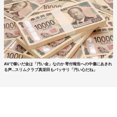
AVで稼いだ金は「汚い金」なのか 寄付報告への中傷にあきれ
る声...スリムクラブ真栄田もバッサリ「汚い心だね」
コンテンツ
関連サイト
ライフ
J-CASTニュース