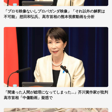
「プロモ映像ないしプロパガンダ映像」「それ以外の解釈は
不可能」 想田和弘氏、高市首相の熊本視察動画を分析
「間違った人間が総理になってしまった...」芥川賞作家が批判
高市首相「中傷動画」疑惑で