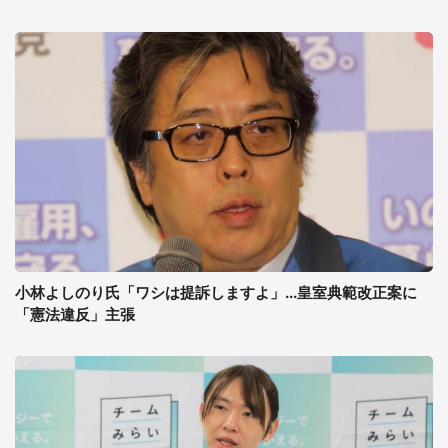
小林よしのり氏「ワシは提訴しますよ」...皇室典範改正案に
「憲法違反」主張