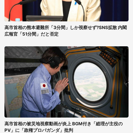
高市首相の熊本避難所「3分間」しか視察せず?SNS拡散 内閣
広報官「51分間」だと否定
高市首相の被災地視察動画が炎上 BGM付き「総理が主役の
PV」に「政権プロパガンダ」批判