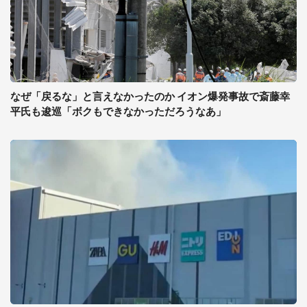
なぜ「戻るな」と言えなかったのか イオン爆発事故で斎藤幸
平氏も逡巡「ボクもできなかっただろうなあ」