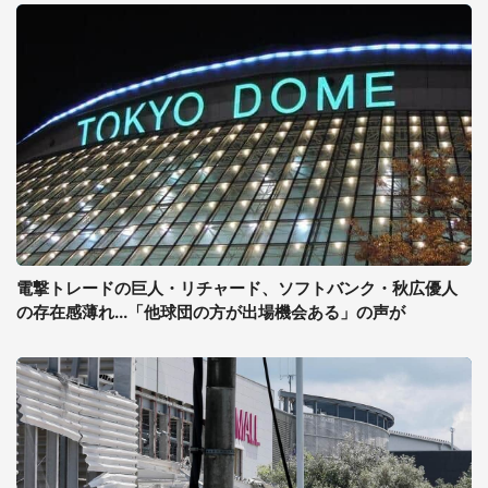
電撃トレードの巨人・リチャード、ソフトバンク・秋広優人
の存在感薄れ...「他球団の方が出場機会ある」の声が