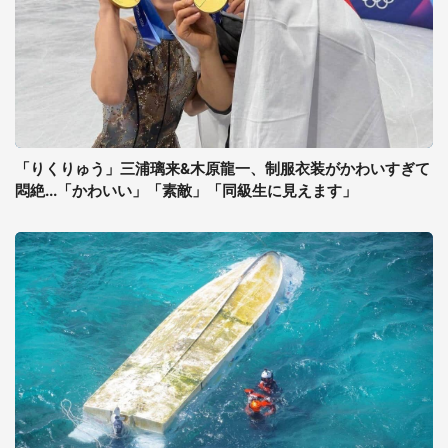
「りくりゅう」三浦璃来&木原龍一、制服衣装がかわいすぎて
悶絶...「かわいい」「素敵」「同級生に見えます」