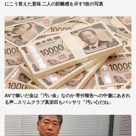
にこう答えた意味 二人の距離感を示す1枚の写真
AVで稼いだ金は「汚い金」なのか 寄付報告への中傷にあきれ
る声...スリムクラブ真栄田もバッサリ「汚い心だね」