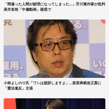
「間違った人間が総理になってしまった...」芥川賞作家が批判
高市首相「中傷動画」疑惑で
小林よしのり氏「ワシは提訴しますよ」...皇室典範改正案に
「憲法違反」主張