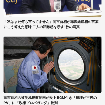
「私はまだ何も言ってません」高市首相が赤沢経産相の言葉
にこう答えた意味 二人の距離感を示す1枚の写真
高市首相の被災地視察動画が炎上 BGM付き「総理が主役の
PV」に「政権プロパガンダ」批判