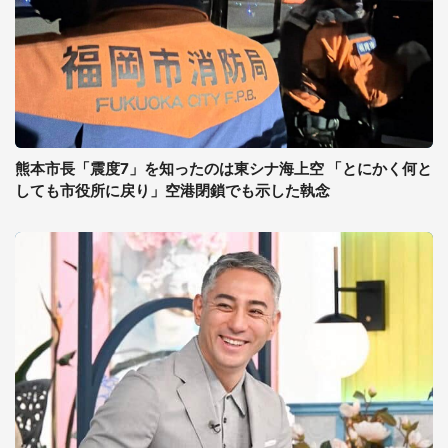
熊本市長「震度7」を知ったのは東シナ海上空 「とにかく何と
しても市役所に戻り」空港閉鎖でも示した執念