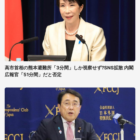
高市首相の熊本避難所「3分間」しか視察せず?SNS拡散 内閣
広報官「51分間」だと否定