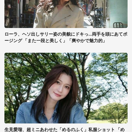
ローラ、ヘソ出しサリー姿の美貌にドキっ...両手を頭にあてポ
ージング 「また一段と美しく」「爽やかで魅力的」
生見愛瑠、超ミニあわせた「めるのふく」私服ショット 「め