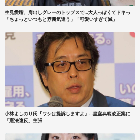
生見愛瑠、肩出しグレーのトップスで...大人っぽくてドキっ
「ちょっといつもと雰囲気違う」「可愛いすぎて滅」
小林よしのり氏「ワシは提訴しますよ」...皇室典範改正案に
「憲法違反」主張