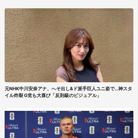
元NHK中川安奈アナ、へそ出し&ド派手巨人ユニ姿で...神スタ
イル炸裂 G党も大喜び「反則級のビジュアル」