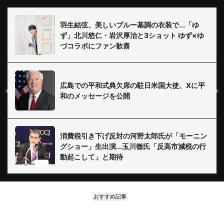
羽生結弦、美しいブルー基調の衣装で...「ゆ
ず」北川悠仁・岩沢厚治と3ショット ゆず×ゆ
づコラボにファン歓喜
広島での平和式典欠席の駐日米国大使、Xに平
和のメッセージを公開
消費税引き下げ反対の河野太郎氏が「モーニン
グショー」生出演...玉川徹氏「反高市減税の行
動起こして」と期待
おすすめ記事