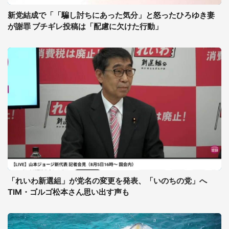
新党結成で「「騙し討ちにあった気分」と怒ったひろゆき妻
が謝罪 ブチギレ投稿は「配慮に欠けた行動」
「れいわ新選組」が党名の変更を発表、「いのちの党」へ
TIM・ゴルゴ松本さん思い出す声も