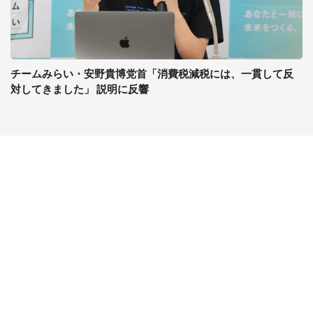
チームみらい・安野貴博党首「消費税減税には、一貫して反
対してきました」 説明に反響
コンテンツ
関連サイト
ライフ
J-CASTニュース
グルメ
J-CASTトレンド
デジタル
J-CAST会社ウォッチ
健康
BOOKウォッチ
エンタメ
東京バーゲンマニア