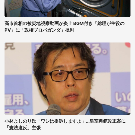
高市首相の被災地視察動画が炎上 BGM付き「総理が主役の
PV」に「政権プロパガンダ」批判
小林よしのり氏「ワシは提訴しますよ」...皇室典範改正案に
「憲法違反」主張