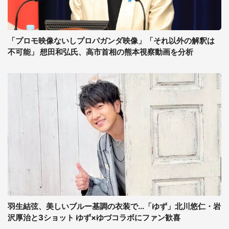
「プロモ映像ないしプロパガンダ映像」「それ以外の解釈は
不可能」 想田和弘氏、高市首相の熊本視察動画を分析
羽生結弦、美しいブルー基調の衣装で...「ゆず」北川悠仁・岩
沢厚治と3ショット ゆず×ゆづコラボにファン歓喜