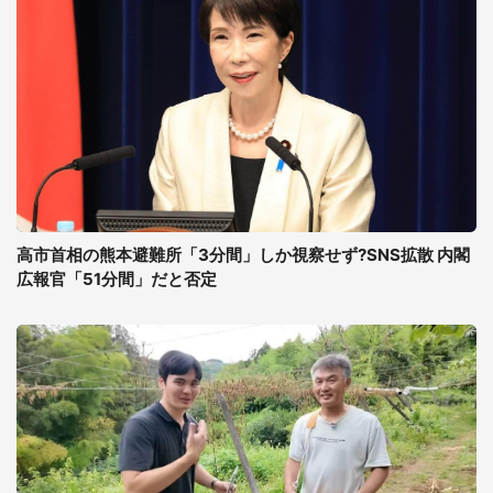
高市首相の熊本避難所「3分間」しか視察せず?SNS拡散 内閣
広報官「51分間」だと否定