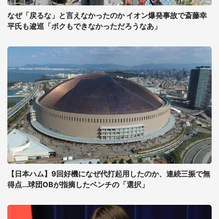
なぜ「戻るな」と言えなかったのか イオン爆発事故で斎藤幸
平氏も逡巡「ボクもできなかっただろうなあ」
【日本ハム】9回好機になぜ代打起用したのか、連続三振で無
得点...球団OBが指摘したベンチの「選択」