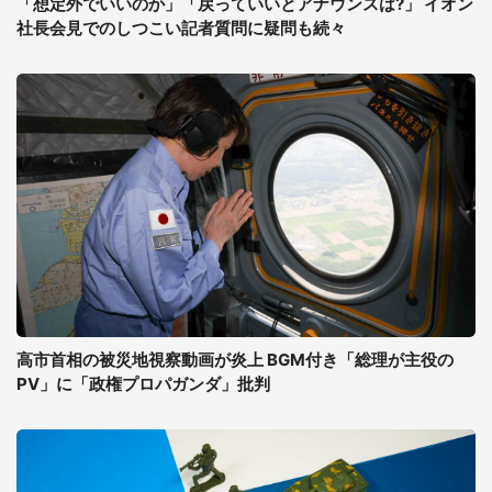
「想定外でいいのか」「戻っていいとアナウンスは?」 イオン
社長会見でのしつこい記者質問に疑問も続々
高市首相の被災地視察動画が炎上 BGM付き「総理が主役の
PV」に「政権プロパガンダ」批判