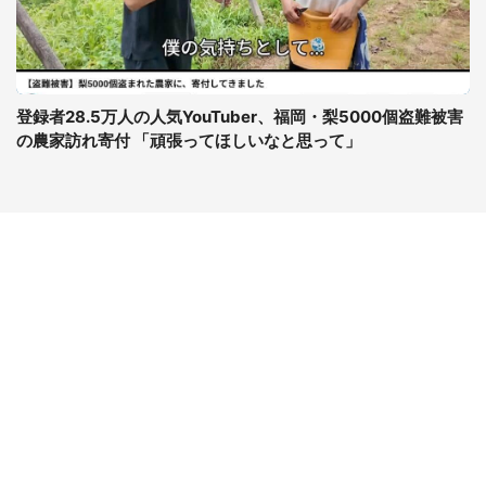
登録者28.5万人の人気YouTuber、福岡・梨5000個盗難被害
の農家訪れ寄付 「頑張ってほしいなと思って」
コンテンツ
関連サイト
ライフ
J-CASTニュース
グルメ
J-CASTトレンド
デジタル
J-CAST会社ウォッチ
健康
BOOKウォッチ
エンタメ
東京バーゲンマニア