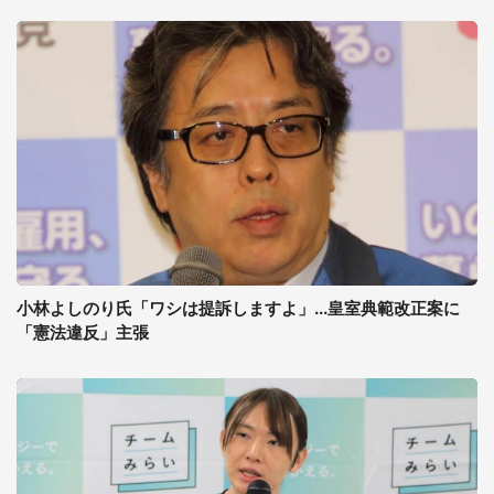
小林よしのり氏「ワシは提訴しますよ」...皇室典範改正案に
「憲法違反」主張