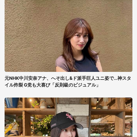
元NHK中川安奈アナ、へそ出し&ド派手巨人ユニ姿で...神スタ
イル炸裂 G党も大喜び「反則級のビジュアル」