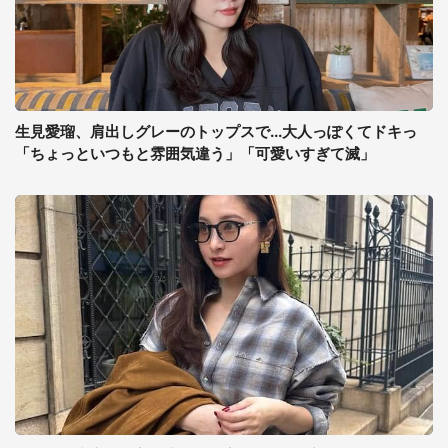
生見愛瑠、肩出しグレーのトップスで...大人っぽくてドキっ
「ちょっといつもと雰囲気違う」「可愛いすぎて滅」