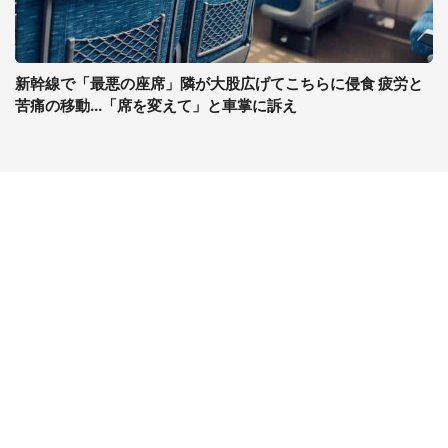
新幹線で「最悪の座席」隣が大股広げてこちらに侵食 疲労と
苦痛の移動...「席を変えて」と車掌に訴え
コンテンツ
関連サイト
ライフ
J-CASTニュース
グルメ
J-CASTトレンド
デジタル
J-CAST会社ウォッチ
健康
BOOKウォッチ
エンタメ
東京バーゲンマニア
セール
Jタウンネット