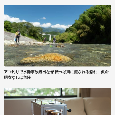
アユ釣りで水難事故続出なぜ 転べば川に流される恐れ、救命
胴衣なしは危険