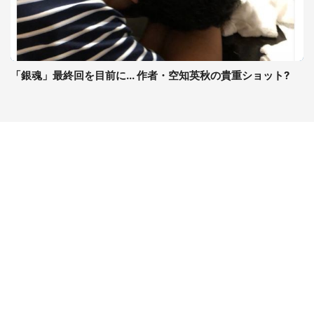
「銀魂」最終回を目前に... 作者・空知英秋の貴重ショット?
コンテンツ
関連サイト
ライフ
J-CASTニュース
グルメ
J-CASTトレンド
デジタル
J-CAST会社ウォッチ
健康
BOOKウォッチ
エンタメ
東京バーゲンマニア
セール
Jタウンネット