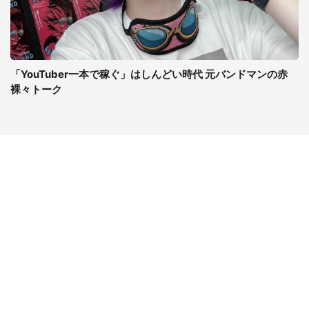
「YouTuber一本で稼ぐ」はしんどい時代 元バンドマンの赤
裸々トーク
コンテンツ
関連サイト
ライフ
J-CASTニュース
グルメ
J-CASTトレンド
デジタル
J-CAST会社ウォッチ
健康
BOOKウォッチ
エンタメ
東京バーゲンマニア