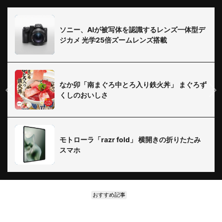
ソニー、AIが被写体を認識するレンズ一体型デ
ジカメ 光学25倍ズームレンズ搭載
なか卯「南まぐろ中とろ入り鉄火丼」 まぐろず
くしのおいしさ
モトローラ「razr fold」 横開きの折りたたみ
スマホ
おすすめ記事