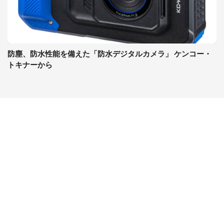
防塵、防水性能を備えた「防水デジタルカメラ」 ケンコー・
トキナーから
コンテンツ
関連サイト
ライフ
J-CASTニュース
グルメ
J-CASTトレンド
デジタル
J-CAST会社ウォッチ
健康
BOOKウォッチ
エンタメ
東京バーゲンマニア