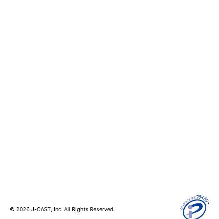
おうちスタイル
ゼロまる
サイトについて
会社案内
個人情報保護方針
採用情報
サイト利用規約
お問い合わせ
SNS利用ポリシー
ニュース読者投稿
AIポリシー
編集長からの手紙
クッキーの利用について
広告掲載
記事配信
コンテンツ二次利用
日本インターネット報道協会
© 2026 J-CAST, Inc. All Rights Reserved.