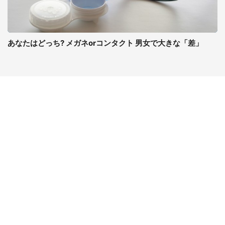
あなたはどっち? メガネorコンタクト 男女で大きな「差」
コンテンツ
関連サイト
ライフ
J-CASTニュース
グルメ
J-CASTトレンド
デジタル
J-CAST会社ウォッチ
健康
BOOKウォッチ
エンタメ
東京バーゲンマニア
セール
Jタウンネット