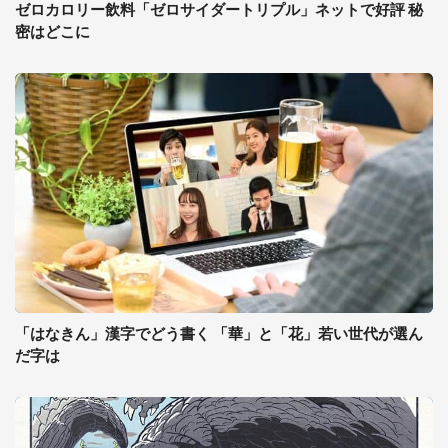
ゼロカロリー飲料「ゼロサイダートリプル」ネットで好評 秘
密はどこに
「はなきん」漢字でどう書く 「華」と「花」若い世代が選ん
だ字は