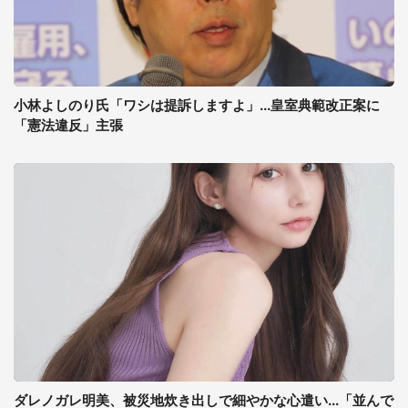
小林よしのり氏「ワシは提訴しますよ」...皇室典範改正案に
「憲法違反」主張
ダレノガレ明美、被災地炊き出しで細やかな心遣い...「並んで