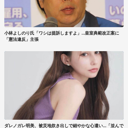
小林よしのり氏「ワシは提訴しますよ」...皇室典範改正案に
「憲法違反」主張
ダレノガレ明美、被災地炊き出しで細やかな心遣い...「並んで