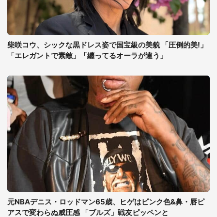
柴咲コウ、シックな黒ドレス姿で国宝級の美貌 「圧倒的美!」
「エレガントで素敵」「纏ってるオーラが違う」
元NBAデニス・ロッドマン65歳、ヒゲはピンク色&鼻・唇ピ
アスで変わらぬ威圧感 「ブルズ」戦友ピッペンと