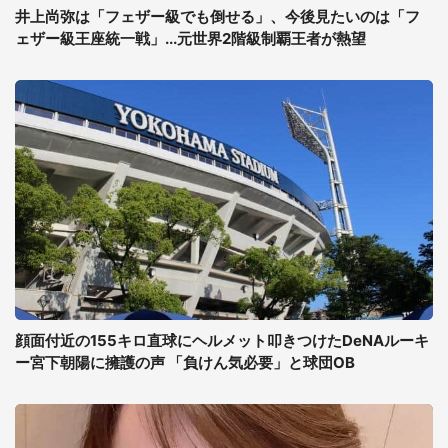
井上尚弥は「フェザー級でも倒せる」、今後見たいのは「フ
ェザー級王座統一戦」...元世界2階級制覇王者が熱望
顔面付近の155キロ直球にヘルメット叩きつけたDeNAルーキ
ー宮下朝陽に擁護の声 「負けん気必要」と球団OB