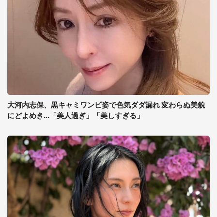
大河内志保、黒キャミワンピ姿で色気ダダ漏れ 変わらぬ美貌
にどよめき...「美人過ぎ」「美しすぎる」