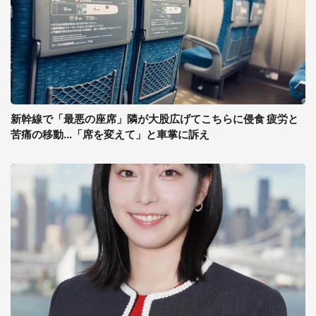
新幹線で「最悪の座席」隣が大股広げてこちらに侵食 疲労と
苦痛の移動...「席を変えて」と車掌に訴え