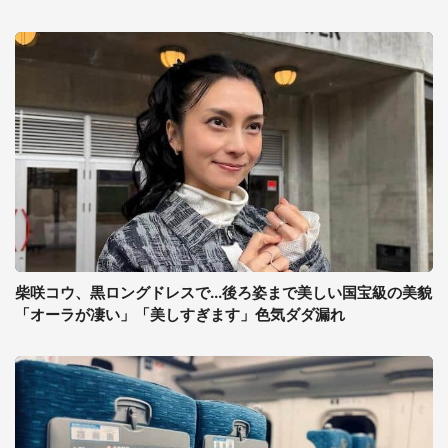
柴咲コウ、黒ロングドレスで...後ろ姿まで美しい国宝級の美貌
「オーラが凄い」「美しすぎます」色気ダダ漏れ