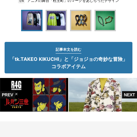
アニメの舞台「杜王町」のマークをあしらったデザイン
1/4
記事本文を読む
「tk.TAKEO KIKUCHI」と「ジョジョの奇妙な冒険」
コラボアイテム