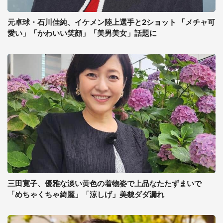
元卓球・石川佳純、イケメン陸上選手と2ショット 「メチャ可
愛い」「かわいい笑顔」「美男美女」話題に
三田寛子、優雅な淡い黄色の着物姿で上品なたたずまいで
「めちゃくちゃ綺麗」「涼しげ」美貌ダダ漏れ