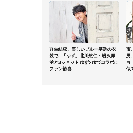
羽生結弦、美しいブルー基調の衣
市
装で...「ゆず」北川悠仁・岩沢厚
男
治と3ショット ゆず×ゆづコラボに
ョ
ファン歓喜
似
コンテンツ
関連サ
ライフ
J-CAS