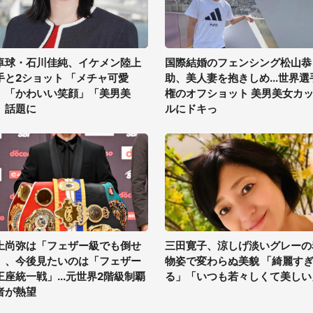
卓球・石川佳純、イケメン陸上
国際結婚のフェンシング松山恭
手と2ショット 「メチャ可愛
助、美人妻を抱きしめ...世界選
」「かわいい笑顔」「美男美
権のオフショット 美男美女カ
」話題に
ルにドキっ
上尚弥は「フェザー級でも倒せ
三田寛子、涼しげ淡いグレーの
」、今後見たいのは「フェザー
物姿で変わらぬ美貌 「綺麗す
王座統一戦」...元世界2階級制覇
る」「いつも若々しくて美しい
者が熱望