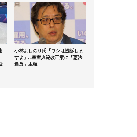
龍
小林よしのり氏「ワシは提訴しま
すよ」...皇室典範改正案に「憲法
級
違反」主張
個人情報保護方針