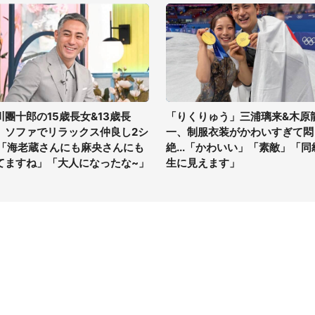
川團十郎の15歳長女&13歳長
「りくりゅう」三浦璃来&木原
、ソファでリラックス仲良し2シ
一、制服衣装がかわいすぎて悶
 「海老蔵さんにも麻央さんにも
絶...「かわいい」「素敵」「同
てますね」「大人になったな~」
生に見えます」
イト
サイトについて
Tニュース
会社案内