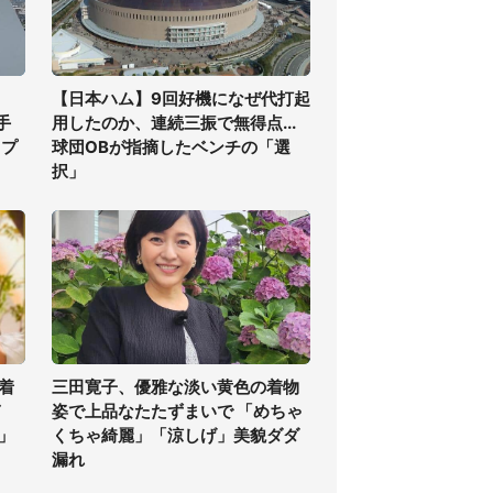
【日本ハム】9回好機になぜ代打起
手
用したのか、連続三振で無得点...
ップ
球団OBが指摘したベンチの「選
択」
着
三田寛子、優雅な淡い黄色の着物
ぎ
姿で上品なたたずまいで 「めちゃ
」
くちゃ綺麗」「涼しげ」美貌ダダ
漏れ