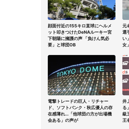
顔面付近の155キロ直球にヘルメ
元
ット叩きつけたDeNAルーキー宮
選
下朝陽に擁護の声 「負けん気必
い
要」と球団OB
女
電撃トレードの巨人・リチャー
井
ド、ソフトバンク・秋広優人の存
る
在感薄れ...「他球団の方が出場機
級
会ある」の声が
王