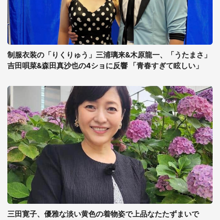
制服衣装の「りくりゅう」三浦璃来&木原龍一、「うたまさ」
吉田唄菜&森田真沙也の4ショに反響 「青春すぎて眩しい」
三田寛子、優雅な淡い黄色の着物姿で上品なたたずまいで