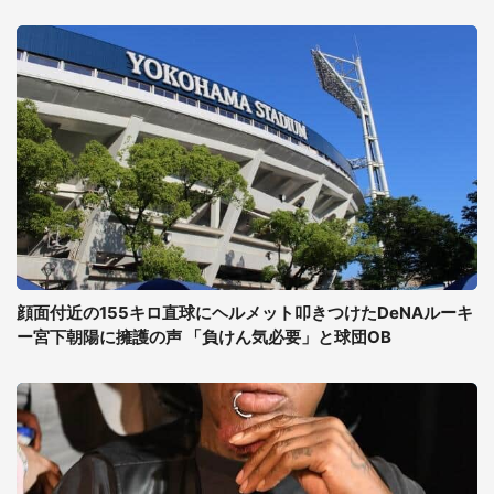
顔面付近の155キロ直球にヘルメット叩きつけたDeNAルーキ
ー宮下朝陽に擁護の声 「負けん気必要」と球団OB