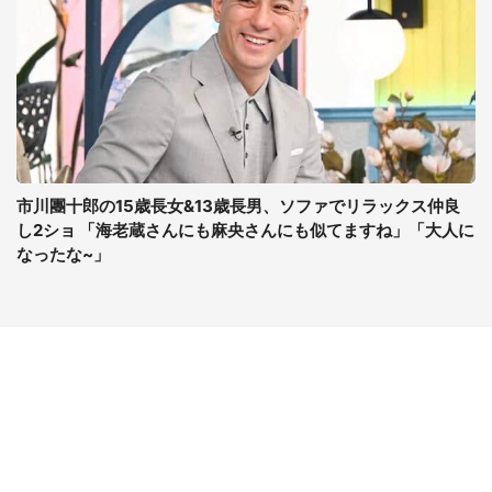
市川團十郎の15歳長女&13歳長男、ソファでリラックス仲良
し2ショ 「海老蔵さんにも麻央さんにも似てますね」「大人に
なったな~」
コンテンツ
関連サイト
ライフ
J-CASTニュース
グルメ
J-CASTトレンド