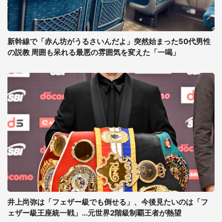
新幹線で「赤ん坊がうるさいんだよ」突然始まった50代男性
の説教 周囲も呆れる最悪の雰囲気を変えた「一喝」
井上尚弥は「フェザー級でも倒せる」、今後見たいのは「フ
ェザー級王座統一戦」...元世界2階級制覇王者が熱望