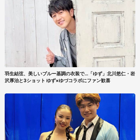
羽生結弦、美しいブルー基調の衣装で...「ゆず」北川悠仁・岩
沢厚治と3ショット ゆず×ゆづコラボにファン歓喜