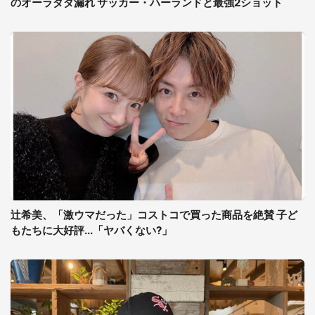
のオーラダダ漏れ サッカー・ハーランドと最強2ショット
辻希美、「激ウマだった」コストコで買った商品を絶賛 子ど
もたちに大好評...「ヤバくない?」