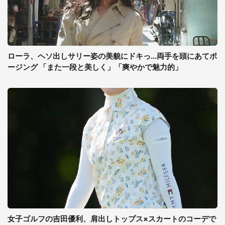
ローラ、ヘソ出しサリー姿の美貌にドキっ...両手を頭にあてポ
ージング 「また一段と美しく」「爽やかで魅力的」
女子ゴルフの吉田優利、肩出しトップス×スカートのコーデで