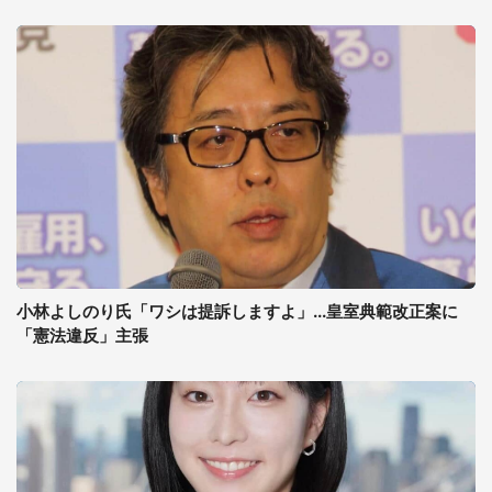
小林よしのり氏「ワシは提訴しますよ」...皇室典範改正案に
「憲法違反」主張