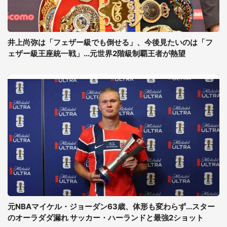
井上尚弥は「フェザー級でも倒せる」、今後見たいのは「フ
ェザー級王座統一戦」...元世界2階級制覇王者が熱望
元NBAマイケル・ジョーダン63歳、体形も変わらず...スター
のオーラダダ漏れ サッカー・ハーランドと最強2ショット