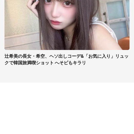
辻希美の長女・希空、ヘソ出しコーデ&「お気に入り」リュッ
クで韓国旅満喫ショット へそピもキラリ
コンテンツ
関連サイト
ライフ
J-CASTニュース
グルメ
J-CASTトレンド
デジタル
J-CAST会社ウォッチ