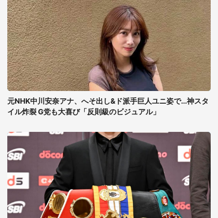
元NHK中川安奈アナ、へそ出し&ド派手巨人ユニ姿で...神スタ
イル炸裂 G党も大喜び「反則級のビジュアル」