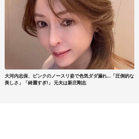
大河内志保、ピンクのノースリ姿で色気ダダ漏れ...「圧倒的な
美しさ」「綺麗すぎ!」 元夫は新庄剛志
コンテンツ
関連サイト
ライフ
J-CASTニュース