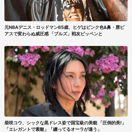
元NBAデニス・ロッドマン65歳、ヒゲはピンク色&鼻・唇ピ
アスで変わらぬ威圧感 「ブルズ」戦友ピッペンと
柴咲コウ、シックな黒ドレス姿で国宝級の美貌 「圧倒的美!」
「エレガントで素敵」「纏ってるオーラが違う」