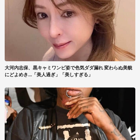
大河内志保、黒キャミワンピ姿で色気ダダ漏れ 変わらぬ美貌
にどよめき...「美人過ぎ」「美しすぎる」