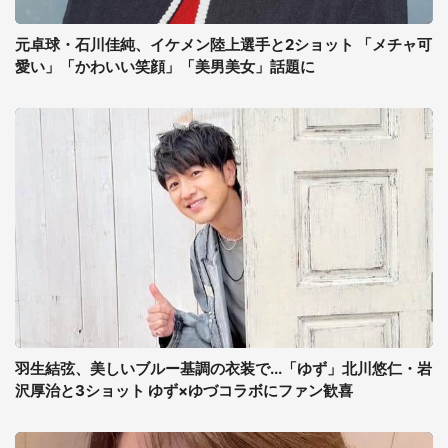
元卓球・石川佳純、イケメン陸上選手と2ショット 「メチャ可
愛い」「かわいい笑顔」「美男美女」話題に
羽生結弦、美しいブルー基調の衣装で...「ゆず」北川悠仁・岩
沢厚治と3ショット ゆず×ゆづコラボにファン歓喜