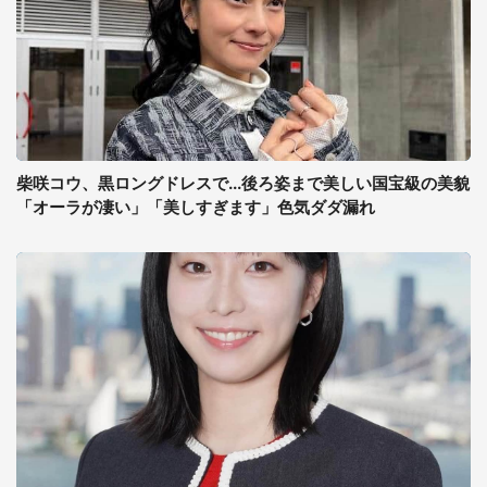
柴咲コウ、黒ロングドレスで...後ろ姿まで美しい国宝級の美貌
「オーラが凄い」「美しすぎます」色気ダダ漏れ