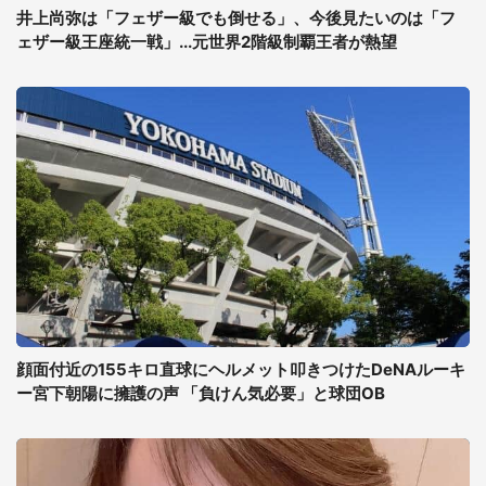
井上尚弥は「フェザー級でも倒せる」、今後見たいのは「フ
ェザー級王座統一戦」...元世界2階級制覇王者が熱望
顔面付近の155キロ直球にヘルメット叩きつけたDeNAルーキ
ー宮下朝陽に擁護の声 「負けん気必要」と球団OB