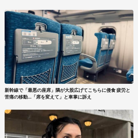
新幹線で「最悪の座席」隣が大股広げてこちらに侵食 疲労と
苦痛の移動...「席を変えて」と車掌に訴え