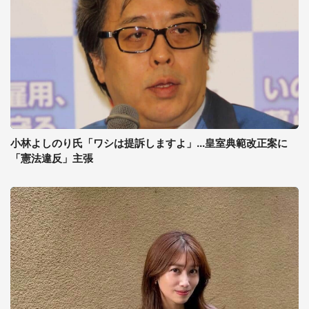
小林よしのり氏「ワシは提訴しますよ」...皇室典範改正案に
「憲法違反」主張