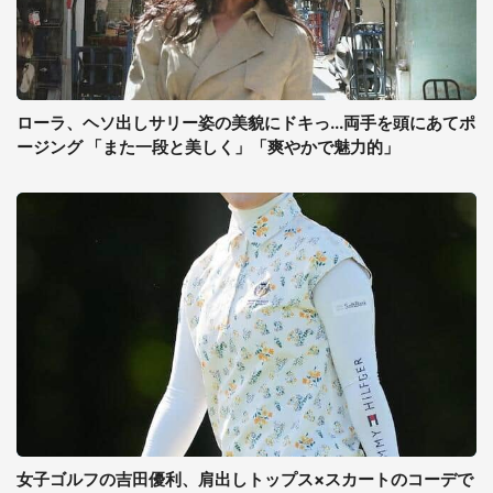
ローラ、ヘソ出しサリー姿の美貌にドキっ...両手を頭にあてポ
ージング 「また一段と美しく」「爽やかで魅力的」
女子ゴルフの吉田優利、肩出しトップス×スカートのコーデで