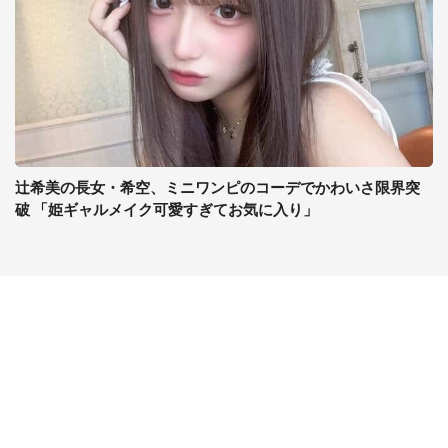
辻希美の長女・希空、ミニワンピのコーデでかわいさ限界突
破 「姫ギャルメイク可愛すぎてお気に入り」
コンテンツ
関連サイト
ライフ
J-CASTニュース
グルメ
J-CASTトレンド
デジタル
J-CAST会社ウォッチ