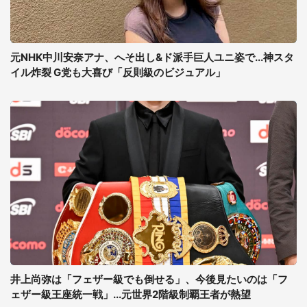
元NHK中川安奈アナ、へそ出し&ド派手巨人ユニ姿で...神スタ
イル炸裂 G党も大喜び「反則級のビジュアル」
井上尚弥は「フェザー級でも倒せる」、今後見たいのは「フ
ェザー級王座統一戦」...元世界2階級制覇王者が熱望