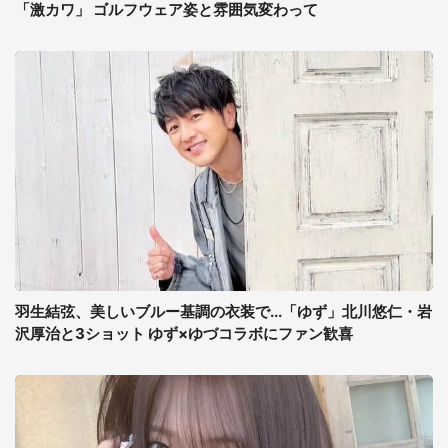
「激カワ」 ゴルフウェア姿と雰囲気変わって
羽生結弦、美しいブルー基調の衣装で...「ゆず」北川悠仁・岩
沢厚治と3ショット ゆず×ゆづコラボにファン歓喜