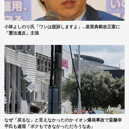
小林よしのり氏「ワシは提訴しますよ」...皇室典範改正案に
「憲法違反」主張
なぜ「戻るな」と言えなかったのか イオン爆発事故で斎藤幸
平氏も逡巡「ボクもできなかっただろうなあ」