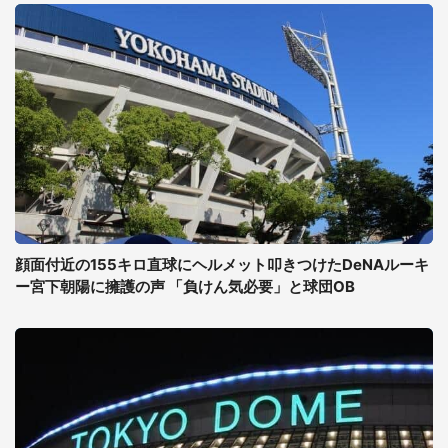
顔面付近の155キロ直球にヘルメット叩きつけたDeNAルーキ
ー宮下朝陽に擁護の声 「負けん気必要」と球団OB