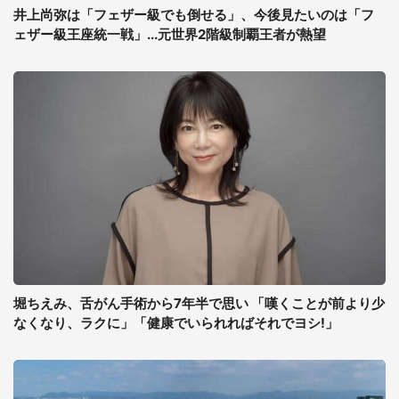
井上尚弥は「フェザー級でも倒せる」、今後見たいのは「フ
ェザー級王座統一戦」...元世界2階級制覇王者が熱望
堀ちえみ、舌がん手術から7年半で思い 「嘆くことが前より少
なくなり、ラクに」「健康でいられればそれでヨシ!」