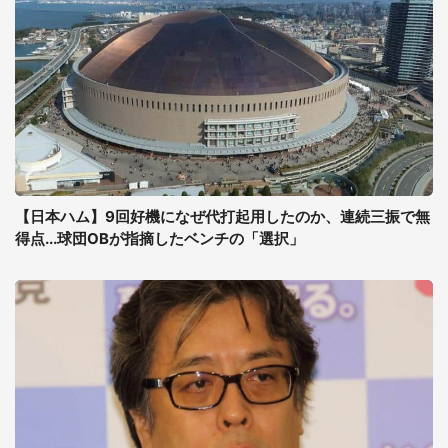
【日本ハム】9回好機になぜ代打起用したのか、連続三振で無
得点...球団OBが指摘したベンチの「選択」