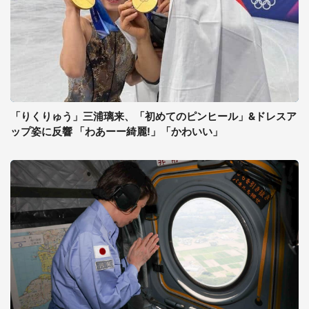
「りくりゅう」三浦璃来、「初めてのピンヒール」&ドレスア
ップ姿に反響 「わあーー綺麗!」「かわいい」