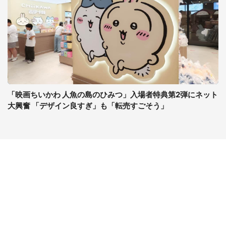
「映画ちいかわ 人魚の島のひみつ」入場者特典第2弾にネット
大興奮 「デザイン良すぎ」も「転売すごそう」
コンテンツ
関連サイト
ライフ
J-CASTニュース
グルメ
J-CASTトレンド
デジタル
J-CAST会社ウォッチ