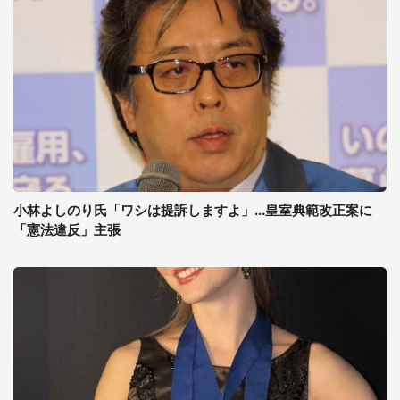
小林よしのり氏「ワシは提訴しますよ」...皇室典範改正案に
「憲法違反」主張