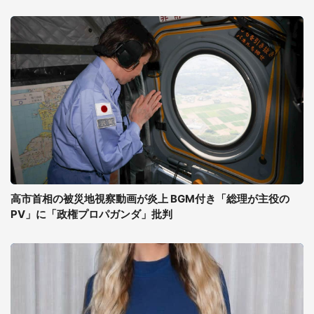
高市首相の被災地視察動画が炎上 BGM付き「総理が主役の
PV」に「政権プロパガンダ」批判