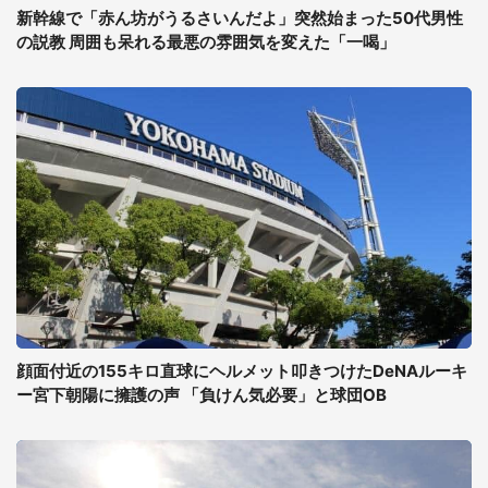
新幹線で「赤ん坊がうるさいんだよ」突然始まった50代男性
の説教 周囲も呆れる最悪の雰囲気を変えた「一喝」
顔面付近の155キロ直球にヘルメット叩きつけたDeNAルーキ
ー宮下朝陽に擁護の声 「負けん気必要」と球団OB