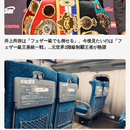
井上尚弥は「フェザー級でも倒せる」、今後見たいのは「フ
ェザー級王座統一戦」...元世界2階級制覇王者が熱望