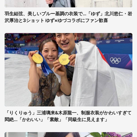
羽生結弦、美しいブルー基調の衣装で...「ゆず」北川悠仁・岩
沢厚治と3ショット ゆず×ゆづコラボにファン歓喜
「りくりゅう」三浦璃来&木原龍一、制服衣装がかわいすぎて
悶絶...「かわいい」「素敵」「同級生に見えます」