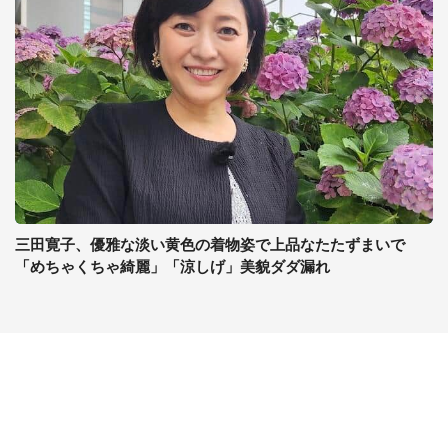
三田寛子、優雅な淡い黄色の着物姿で上品なたたずまいで
「めちゃくちゃ綺麗」「涼しげ」美貌ダダ漏れ
コンテンツ
関連サイト
ライフ
J-CASTニュース