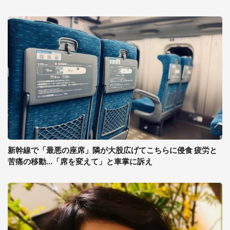
新幹線で「最悪の座席」隣が大股広げてこちらに侵食 疲労と
苦痛の移動...「席を変えて」と車掌に訴え