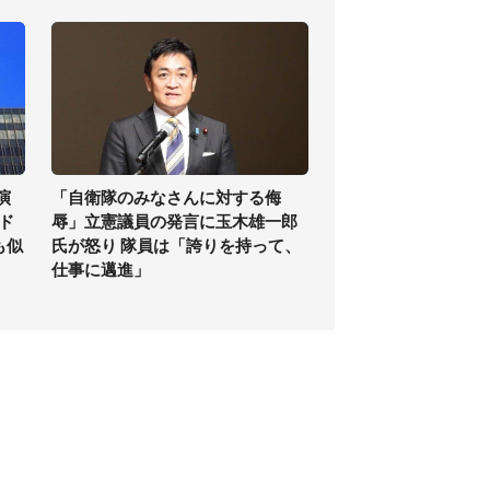
演
「自衛隊のみなさんに対する侮
ド
辱」立憲議員の発言に玉木雄一郎
も似
氏が怒り 隊員は「誇りを持って、
仕事に邁進」