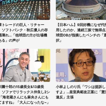
撃トレードの巨人・リチャー
【日本ハム】9回好機になぜ代
、ソフトバンク・秋広優人の存
用したのか、連続三振で無得点..
感薄れ...「他球団の方が出場機
球団OBが指摘したベンチの「
ある」の声が
択」
川團十郎の15歳長女&13歳長
小林よしのり氏「ワシは提訴し
、ソファでリラックス仲良し2シ
すよ」...皇室典範改正案に「憲
 「海老蔵さんにも麻央さんにも
違反」主張
てますね」「大人になったな~」