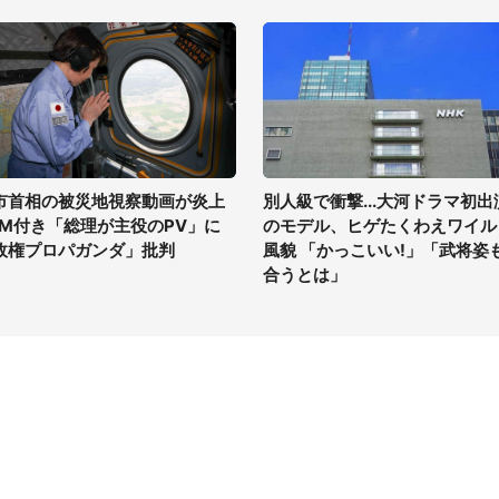
市首相の被災地視察動画が炎上
別人級で衝撃...大河ドラマ初出
GM付き「総理が主役のPV」に
のモデル、ヒゲたくわえワイル
政権プロパガンダ」批判
風貌 「かっこいい!」「武将姿
合うとは」
イト
サイトについて