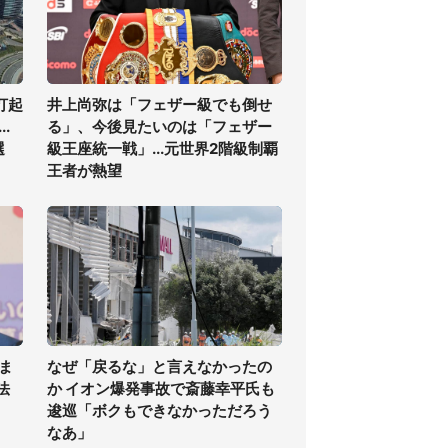
打起
井上尚弥は「フェザー級でも倒せ
.
る」、今後見たいのは「フェザー
選
級王座統一戦」...元世界2階級制覇
王者が熱望
ま
なぜ「戻るな」と言えなかったの
法
か イオン爆発事故で斎藤幸平氏も
逡巡「ボクもできなかっただろう
なあ」