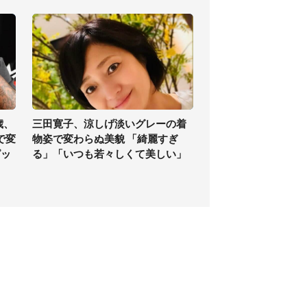
歳、
三田寛子、涼しげ淡いグレーの着
で変
物姿で変わらぬ美貌 「綺麗すぎ
ピッ
る」「いつも若々しくて美しい」