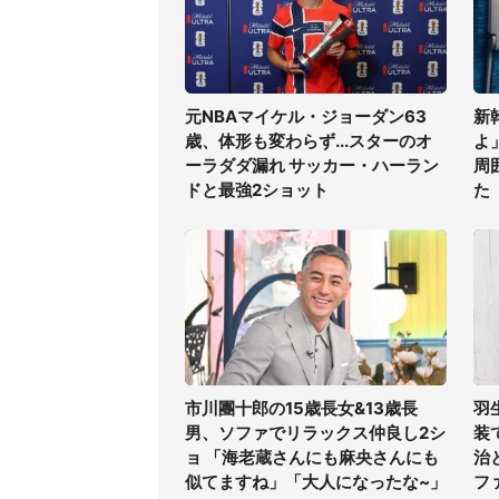
元NBAマイケル・ジョーダン63
新
歳、体形も変わらず...スターのオ
よ
ーラダダ漏れ サッカー・ハーラン
周
ドと最強2ショット
た
市川團十郎の15歳長女&13歳長
羽
男、ソファでリラックス仲良し2シ
装
ョ 「海老蔵さんにも麻央さんにも
治
似てますね」「大人になったな~」
フ