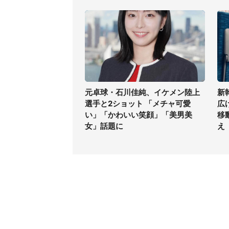
元卓球・石川佳純、イケメン陸上
新
選手と2ショット 「メチャ可愛
広
い」「かわいい笑顔」「美男美
移
女」話題に
え
コンテンツ
関連サ