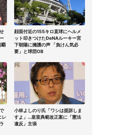
せ
顔面付近の155キロ直球にヘルメ
ー
ット叩きつけたDeNAルーキー宮
制覇
下朝陽に擁護の声 「負けん気必
要」と球団OB
で
小林よしのり氏「ワシは提訴しま
エレ
すよ」...皇室典範改正案に「憲法
ラ
違反」主張