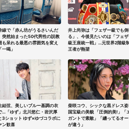
幹線で「赤ん坊がうるさいんだ
井上尚弥は「フェザー級でも倒
」突然始まった50代男性の説教
る」、今後見たいのは「フェザ
囲も呆れる最悪の雰囲気を変え
級王座統一戦」...元世界2階級
「一喝」
王者が熱望
生結弦、美しいブルー基調の衣
柴咲コウ、シックな黒ドレス姿
で...「ゆず」北川悠仁・岩沢厚
国宝級の美貌 「圧倒的美!」「
と3ショット ゆず×ゆづコラボに
ガントで素敵」「纏ってるオー
ァン歓喜
が違う」