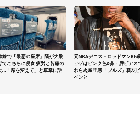
幹線で「最悪の座席」隣が大股
元NBAデニス・ロッドマン65
げてこちらに侵食 疲労と苦痛の
ヒゲはピンク色&鼻・唇ピアス
動...「席を変えて」と車掌に訴
わらぬ威圧感 「ブルズ」戦友
ペンと
イト
サイトについて