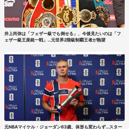
井上尚弥は「フェザー級でも倒せる」、今後見たいのは「フ
ェザー級王座統一戦」...元世界2階級制覇王者が熱望
元NBAマイケル・ジョーダン63歳、体形も変わらず...スター