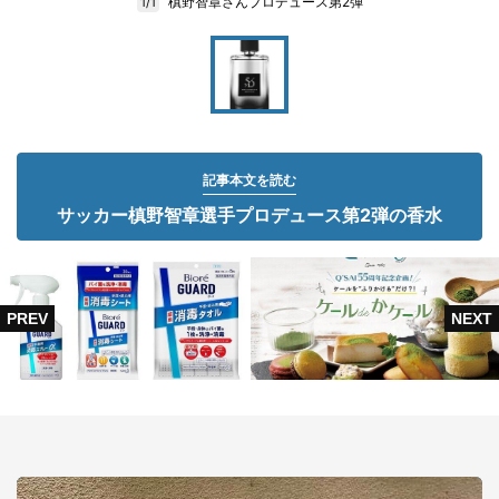
槙野智章さんプロデュース第2弾
1/1
記事本文を読む
サッカー槙野智章選手プロデュース第2弾の香水