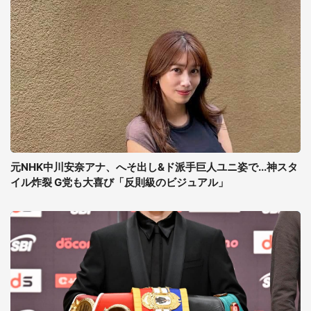
元NHK中川安奈アナ、へそ出し&ド派手巨人ユニ姿で...神スタ
イル炸裂 G党も大喜び「反則級のビジュアル」