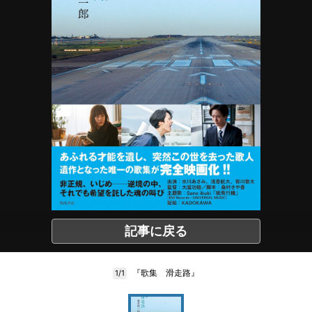
記事に戻る
『歌集 滑走路』
1/1