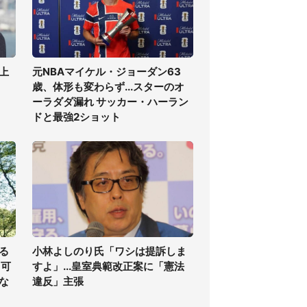
上
元NBAマイケル・ジョーダン63
歳、体形も変わらず...スターのオ
ーラダダ漏れ サッカー・ハーラン
ドと最強2ショット
る
小林よしのり氏「ワシは提訴しま
る可
すよ」...皇室典範改正案に「憲法
な
違反」主張