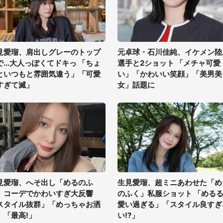
見愛瑠、肩出しグレーのトップ
元卓球・石川佳純、イケメン陸
で...大人っぽくてドキっ 「ちょ
選手と2ショット 「メチャ可愛
といつもと雰囲気違う」「可愛
い」「かわいい笑顔」「美男美
すぎて滅」
女」話題に
見愛瑠、へそ出し「めるのふ
生見愛瑠、超ミニあわせた「め
」コーデでかわいすぎ大反響
のふく」私服ショット 「める
スタイル抜群」「めっちゃお洒
愛い過ぎる」「スタイル良すぎ
」「最高!」
い!?」