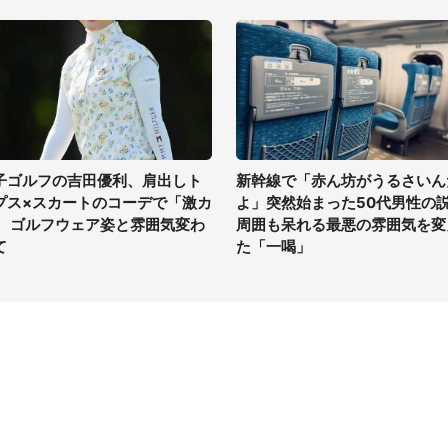
子ゴルフの吉田優利、肩出しト
新幹線で「赤ん坊がうるさいん
プス×スカートのコーデで「激カ
よ」突然始まった50代男性の
」 ゴルフウェア姿と雰囲気変わ
周囲も呆れる最悪の雰囲気を変
て
た「一喝」
イト
サイトについて