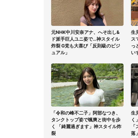
元NHK中川安奈アナ、へそ出し&
生
ド派手巨人ユニ姿で...神スタイル
ス
炸裂 G党も大喜び「反則級のビジ
っ
ュアル」
い
「令和の峰不二子」阿部なつき、
生
タンクトップ姿で颯爽と街中を歩
く
く 「綺麗過ぎます」神スタイル炸
「
裂
落