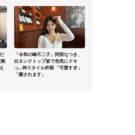
だ
「令和の峰不二子」阿部なつき、
説教
白タンクトップ姿で色気にドキ
え
っ...神スタイル炸裂 「可愛すぎ」
「癒されます」