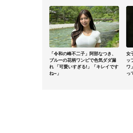
「令和の峰不二子」阿部なつき、
女
ブルーの花柄ワンピで色気ダダ漏
ッ
れ 「可愛いすぎる!」「キレイです
ワ
ね~」
っ
コンテンツ
関連サ