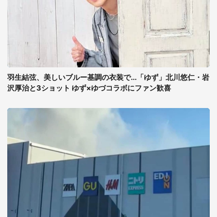
羽生結弦、美しいブルー基調の衣装で...「ゆず」北川悠仁・岩
沢厚治と3ショット ゆず×ゆづコラボにファン歓喜