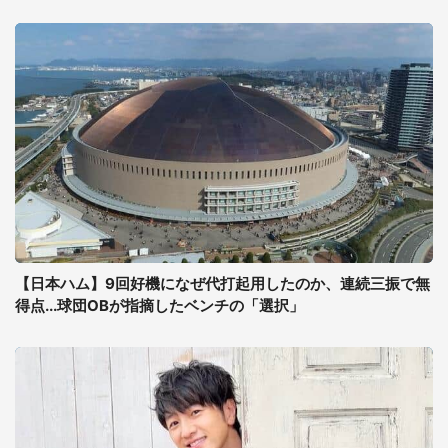
【日本ハム】9回好機になぜ代打起用したのか、連続三振で無
得点...球団OBが指摘したベンチの「選択」