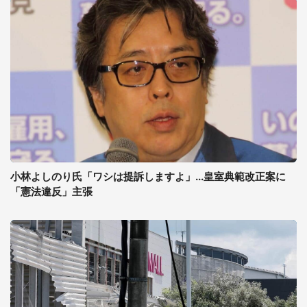
小林よしのり氏「ワシは提訴しますよ」...皇室典範改正案に
「憲法違反」主張