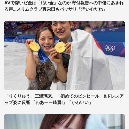
AVで稼いだ金は「汚い金」なのか 寄付報告への中傷にあきれ
る声...スリムクラブ真栄田もバッサリ「汚い心だね」
「りくりゅう」三浦璃来、「初めてのピンヒール」&ドレスア
ップ姿に反響 「わあーー綺麗!」「かわいい」