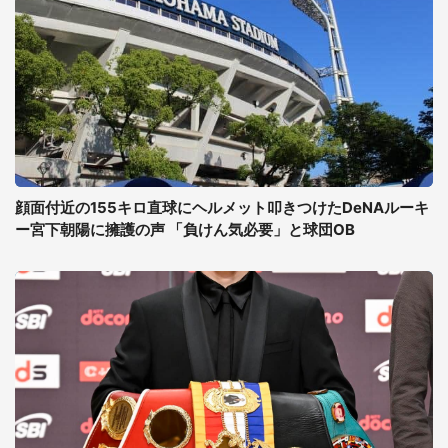
顔面付近の155キロ直球にヘルメット叩きつけたDeNAルーキ
ー宮下朝陽に擁護の声 「負けん気必要」と球団OB