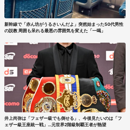
新幹線で「赤ん坊がうるさいんだよ」突然始まった50代男性
の説教 周囲も呆れる最悪の雰囲気を変えた「一喝」
井上尚弥は「フェザー級でも倒せる」、今後見たいのは「フ
ェザー級王座統一戦」...元世界2階級制覇王者が熱望