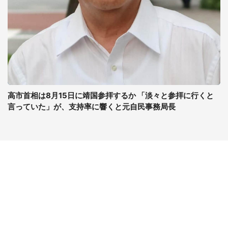
高市首相は8月15日に靖国参拝するか 「淡々と参拝に行くと
言っていた」が、支持率に響くと元自民事務局長
コンテンツ
関連サイト
ライフ
J-CASTニュース
グルメ
J-CASTトレンド
デジタル
J-CAST会社ウォッチ