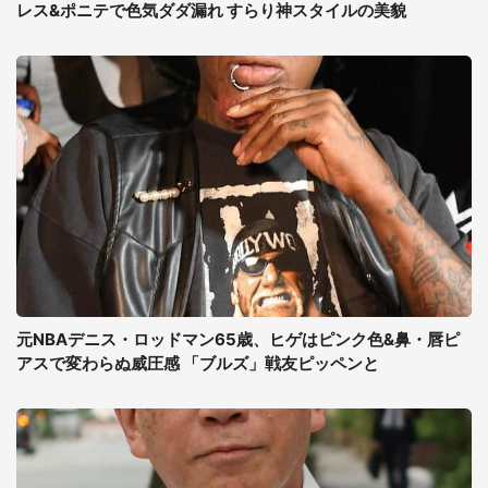
レス&ポニテで色気ダダ漏れ すらり神スタイルの美貌
元NBAデニス・ロッドマン65歳、ヒゲはピンク色&鼻・唇ピ
アスで変わらぬ威圧感 「ブルズ」戦友ピッペンと