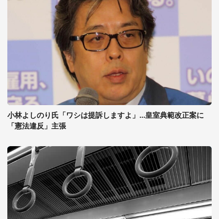
小林よしのり氏「ワシは提訴しますよ」...皇室典範改正案に
「憲法違反」主張