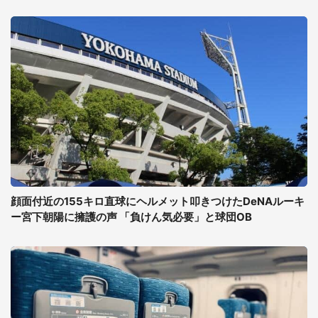
顔面付近の155キロ直球にヘルメット叩きつけたDeNAルーキ
ー宮下朝陽に擁護の声 「負けん気必要」と球団OB