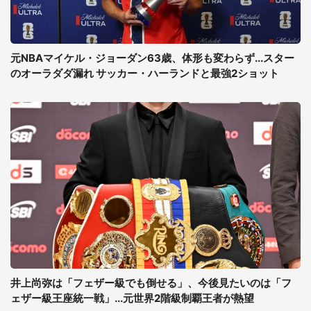
元NBAマイケル・ジョーダン63歳、体形も変わらず...スター
のオーラダダ漏れ サッカー・ハーランドと最強2ショット
井上尚弥は「フェザー級でも倒せる」、今後見たいのは「フ
ェザー級王座統一戦」...元世界2階級制覇王者が熱望