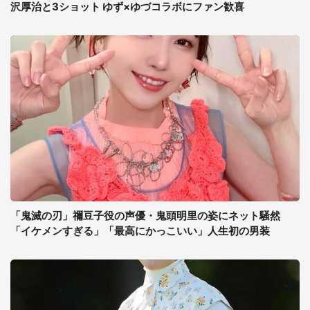
沢厚治と3ショット ゆず×ゆづコラボにファン歓喜
「鬼滅の刃」禰豆子役の声優・鬼頭明里の姿にネット騒然
「イケメンすぎる」「最高にかっこいい」人生初の男装