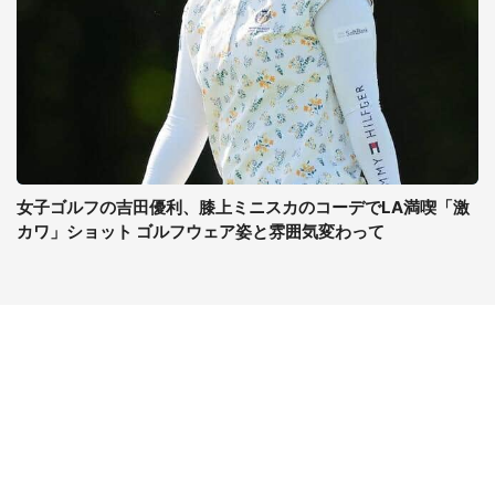
女子ゴルフの吉田優利、膝上ミニスカのコーデでLA満喫「激
カワ」ショット ゴルフウェア姿と雰囲気変わって
コンテンツ
関連サイト
ライフ
J-CASTニュース
グルメ
J-CASTトレンド
デジタル
J-CAST会社ウォッチ