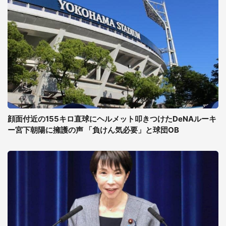
顔面付近の155キロ直球にヘルメット叩きつけたDeNAルーキ
ー宮下朝陽に擁護の声 「負けん気必要」と球団OB