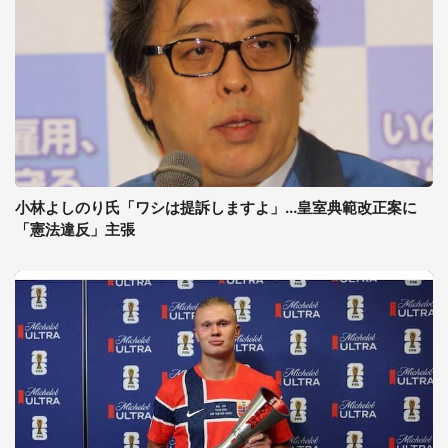
小林よしのり氏「ワシは提訴しますよ」...皇室典範改正案に
「憲法違反」主張