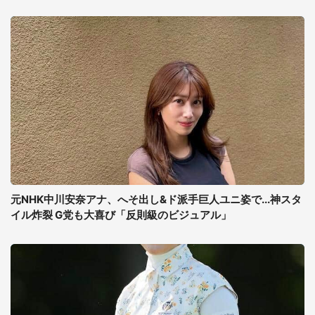
元NHK中川安奈アナ、へそ出し&ド派手巨人ユニ姿で...神スタ
イル炸裂 G党も大喜び「反則級のビジュアル」