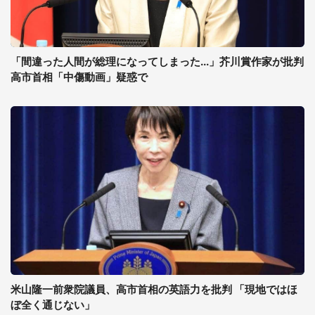
「間違った人間が総理になってしまった...」芥川賞作家が批判
高市首相「中傷動画」疑惑で
米山隆一前衆院議員、高市首相の英語力を批判 「現地ではほ
ぼ全く通じない」