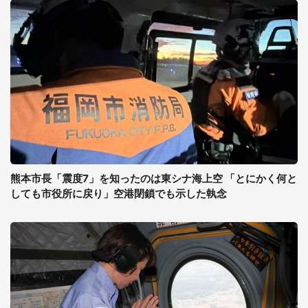
熊本市長「震度7」を知ったのは東シナ海上空 「とにかく何と
しても市役所に戻り」空港閉鎖でも示した執念