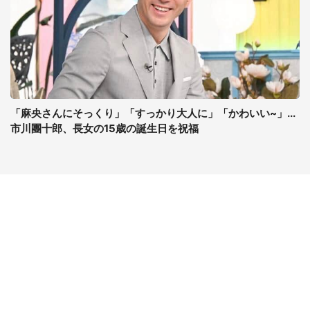
「麻央さんにそっくり」「すっかり大人に」「かわいい~」...
市川團十郎、長女の15歳の誕生日を祝福
コンテンツ
関連サイト
ライフ
J-CASTニュース
グルメ
J-CASTトレンド
デジタル
J-CAST会社ウォッチ