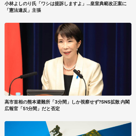
小林よしのり氏「ワシは提訴しますよ」...皇室典範改正案に
「憲法違反」主張
高市首相の熊本避難所「3分間」しか視察せず?SNS拡散 内閣
広報官「51分間」だと否定