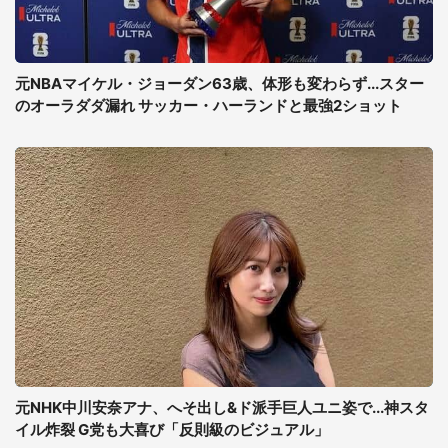
元NBAマイケル・ジョーダン63歳、体形も変わらず...スター
のオーラダダ漏れ サッカー・ハーランドと最強2ショット
元NHK中川安奈アナ、へそ出し&ド派手巨人ユニ姿で...神スタ
イル炸裂 G党も大喜び「反則級のビジュアル」