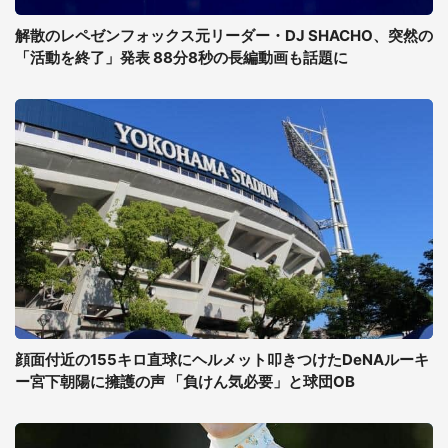
解散のレペゼンフォックス元リーダー・DJ SHACHO、突然の
「活動を終了」発表 88分8秒の長編動画も話題に
顔面付近の155キロ直球にヘルメット叩きつけたDeNAルーキ
ー宮下朝陽に擁護の声 「負けん気必要」と球団OB