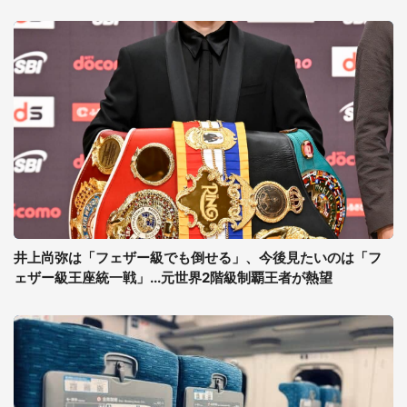
井上尚弥は「フェザー級でも倒せる」、今後見たいのは「フ
ェザー級王座統一戦」...元世界2階級制覇王者が熱望