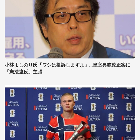
小林よしのり氏「ワシは提訴しますよ」...皇室典範改正案に
「憲法違反」主張