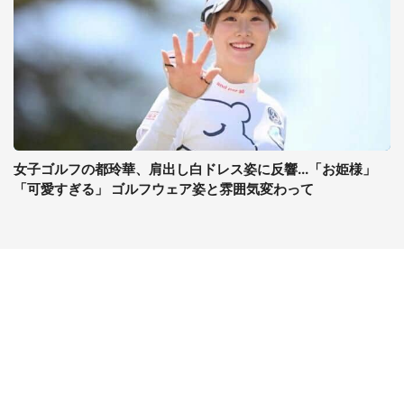
女子ゴルフの都玲華、肩出し白ドレス姿に反響...「お姫様」
「可愛すぎる」 ゴルフウェア姿と雰囲気変わって
コンテンツ
関連サイト
ライフ
J-CASTニュース
グルメ
J-CASTトレンド
デジタル
J-CAST会社ウォッチ