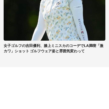
女子ゴルフの吉田優利、膝上ミニスカのコーデでLA満喫「激
カワ」ショット ゴルフウェア姿と雰囲気変わって
コンテンツ
関連サイト
ライフ
J-CASTニュース
グルメ
J-CASTトレンド
デジタル
J-CAST会社ウォッチ