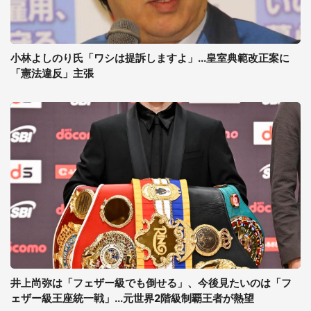
小林よしのり氏「ワシは提訴しますよ」...皇室典範改正案に
「憲法違反」主張
井上尚弥は「フェザー級でも倒せる」、今後見たいのは「フ
ェザー級王座統一戦」...元世界2階級制覇王者が熱望