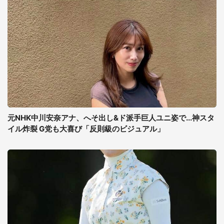
元NHK中川安奈アナ、へそ出し&ド派手巨人ユニ姿で...神スタ
イル炸裂 G党も大喜び「反則級のビジュアル」