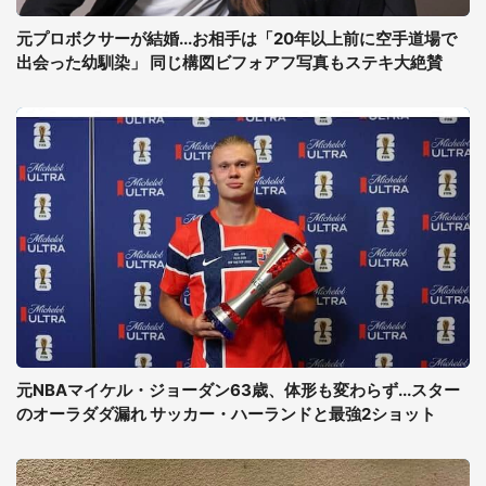
元プロボクサーが結婚...お相手は「20年以上前に空手道場で
出会った幼馴染」 同じ構図ビフォアフ写真もステキ大絶賛
元NBAマイケル・ジョーダン63歳、体形も変わらず...スター
のオーラダダ漏れ サッカー・ハーランドと最強2ショット