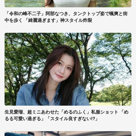
「令和の峰不二子」阿部なつき、タンクトップ姿で颯爽と街
中を歩く 「綺麗過ぎます」神スタイル炸裂
生見愛瑠、超ミニあわせた「めるのふく」私服ショット 「め
るる可愛い過ぎる」「スタイル良すぎない!?」