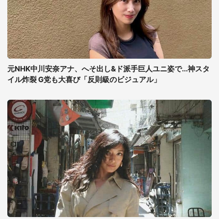
元NHK中川安奈アナ、へそ出し&ド派手巨人ユニ姿で...神スタ
イル炸裂 G党も大喜び「反則級のビジュアル」