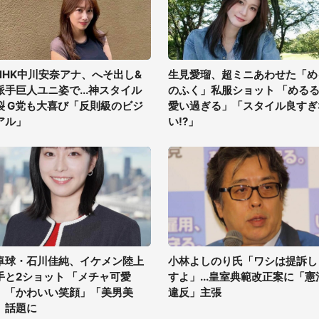
NHK中川安奈アナ、へそ出し&
生見愛瑠、超ミニあわせた「め
派手巨人ユニ姿で...神スタイル
のふく」私服ショット 「める
裂 G党も大喜び「反則級のビジ
愛い過ぎる」「スタイル良すぎ
アル」
い!?」
卓球・石川佳純、イケメン陸上
小林よしのり氏「ワシは提訴し
手と2ショット 「メチャ可愛
すよ」...皇室典範改正案に「憲
」「かわいい笑顔」「美男美
違反」主張
」話題に