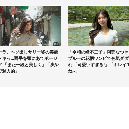
ーラ、ヘソ出しサリー姿の美貌
「令和の峰不二子」阿部なつき
ドキっ...両手を頭にあてポージ
ブルーの花柄ワンピで色気ダダ
グ 「また一段と美しく」「爽や
れ 「可愛いすぎる!」「キレイ
で魅力的」
ね~」
イト
サイトについて