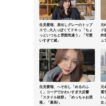
生見愛瑠、肩出しグレーのトップ
元
スで...大人っぽくてドキっ 「ちょ
ド
っといつもと雰囲気違う」「可愛
炸
いすぎて滅」
ュ
生見愛瑠、へそ出し「めるのふ
元
く」コーデでかわいすぎ大反響
選
「スタイル抜群」「めっちゃお洒
い
落」「最高!」
女