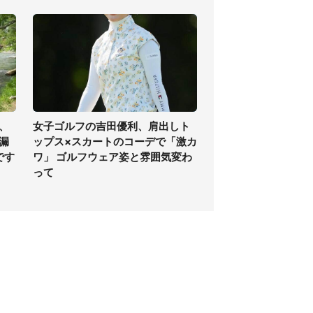
、
女子ゴルフの吉田優利、肩出しト
漏
ップス×スカートのコーデで「激カ
です
ワ」 ゴルフウェア姿と雰囲気変わ
って