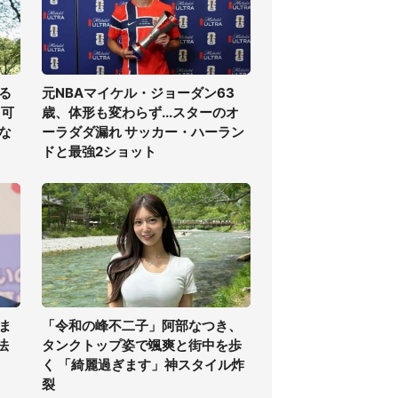
る
元NBAマイケル・ジョーダン63
る可
歳、体形も変わらず...スターのオ
な
ーラダダ漏れ サッカー・ハーラン
ドと最強2ショット
ま
「令和の峰不二子」阿部なつき、
法
タンクトップ姿で颯爽と街中を歩
く 「綺麗過ぎます」神スタイル炸
裂