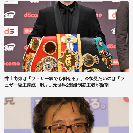
井上尚弥は「フェザー級でも倒せる」、今後見たいのは「フ
ェザー級王座統一戦」...元世界2階級制覇王者が熱望