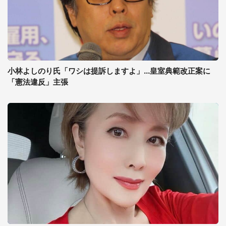
小林よしのり氏「ワシは提訴しますよ」...皇室典範改正案に
「憲法違反」主張