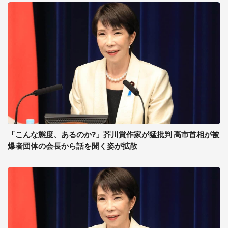
「こんな態度、あるのか?」芥川賞作家が猛批判 高市首相が被
爆者団体の会長から話を聞く姿が拡散