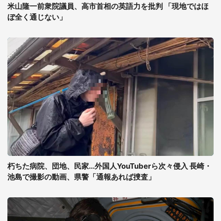
米山隆一前衆院議員、高市首相の英語力を批判 「現地ではほ
ぼ全く通じない」
朽ちた病院、団地、民家...外国人YouTuberら次々侵入 長崎・
池島で撮影の動画、県警「通報あれば捜査」