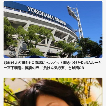
顔面付近の155キロ直球にヘルメット叩きつけたDeNAルーキ
ー宮下朝陽に擁護の声 「負けん気必要」と球団OB