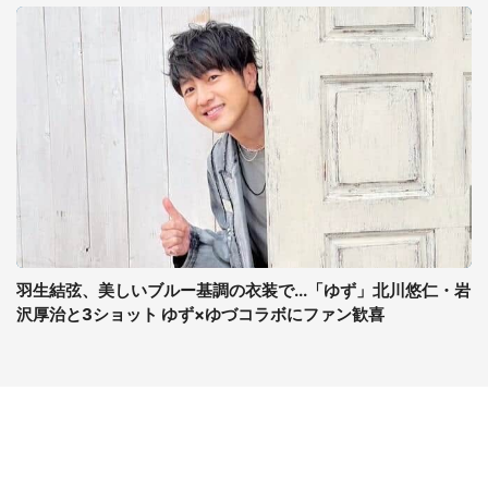
羽生結弦、美しいブルー基調の衣装で...「ゆず」北川悠仁・岩
沢厚治と3ショット ゆず×ゆづコラボにファン歓喜
コンテンツ
関連サイト