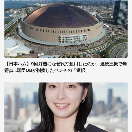
【日本ハム】9回好機になぜ代打起用したのか、連続三振で無
得点...球団OBが指摘したベンチの「選択」