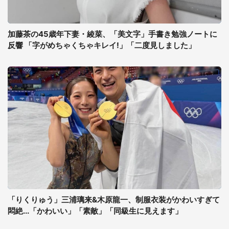
加藤茶の45歳年下妻・綾菜、「美文字」手書き勉強ノートに
反響 「字がめちゃくちゃキレイ!」「二度見しました」
「りくりゅう」三浦璃来&木原龍一、制服衣装がかわいすぎて
悶絶...「かわいい」「素敵」「同級生に見えます」