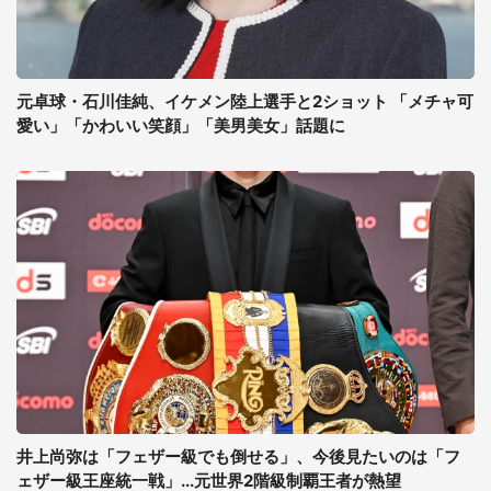
元卓球・石川佳純、イケメン陸上選手と2ショット 「メチャ可
愛い」「かわいい笑顔」「美男美女」話題に
井上尚弥は「フェザー級でも倒せる」、今後見たいのは「フ
ェザー級王座統一戦」...元世界2階級制覇王者が熱望