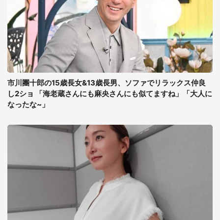
市川團十郎の15歳長女&13歳長男、ソファでリラックス仲良
し2ショ 「海老蔵さんにも麻央さんにも似てますね」「大人に
なったな~」