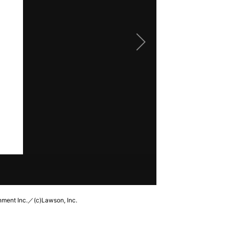
nc.／(c)Lawson, Inc.