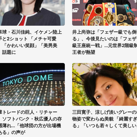
卓球・石川佳純、イケメン陸上
井上尚弥は「フェザー級でも倒
手と2ショット 「メチャ可愛
る」、今後見たいのは「フェザ
」「かわいい笑顔」「美男美
級王座統一戦」...元世界2階級
」話題に
王者が熱望
撃トレードの巨人・リチャー
三田寛子、涼しげ淡いグレーの
、ソフトバンク・秋広優人の存
物姿で変わらぬ美貌 「綺麗す
感薄れ...「他球団の方が出場機
る」「いつも若々しくて美しい
ある」の声が