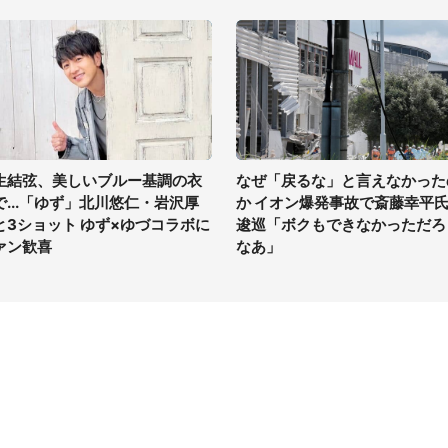
生結弦、美しいブルー基調の衣
なぜ「戻るな」と言えなかった
で...「ゆず」北川悠仁・岩沢厚
か イオン爆発事故で斎藤幸平
と3ショット ゆず×ゆづコラボに
逡巡「ボクもできなかっただろ
ァン歓喜
なあ」
イト
サイトについて