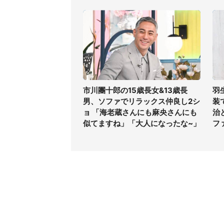
市川團十郎の15歳長女&13歳長
羽
男、ソファでリラックス仲良し2シ
装
ョ 「海老蔵さんにも麻央さんにも
治
似てますね」「大人になったな~」
フ
コンテンツ
関連サ