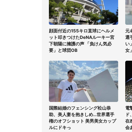
顔面付近の155キロ直球にヘルメ
元
ット叩きつけたDeNAルーキー宮
選
下朝陽に擁護の声 「負けん気必
い
要」と球団OB
女
国際結婚のフェンシング松山恭
電
助、美人妻を抱きしめ...世界選手
ド
権のオフショット 美男美女カップ
在
ルにドキっ
会