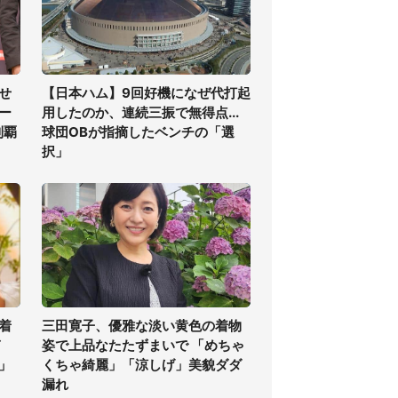
せ
【日本ハム】9回好機になぜ代打起
ー
用したのか、連続三振で無得点...
制覇
球団OBが指摘したベンチの「選
択」
着
三田寛子、優雅な淡い黄色の着物
ぎ
姿で上品なたたずまいで 「めちゃ
」
くちゃ綺麗」「涼しげ」美貌ダダ
漏れ