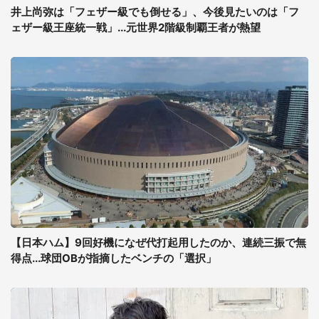
井上尚弥は「フェザー級でも倒せる」、今後見たいのは「フ
ェザー級王座統一戦」...元世界2階級制覇王者が熱望
【日本ハム】9回好機になぜ代打起用したのか、連続三振で無
得点...球団OBが指摘したベンチの「選択」