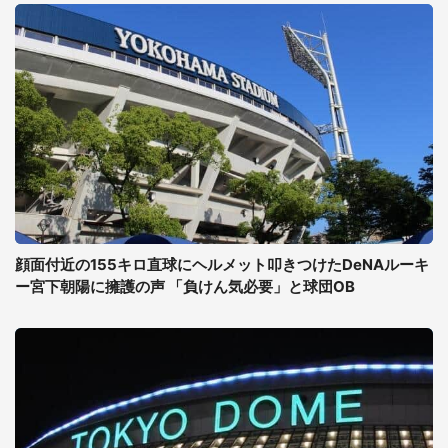
顔面付近の155キロ直球にヘルメット叩きつけたDeNAルーキ
ー宮下朝陽に擁護の声 「負けん気必要」と球団OB