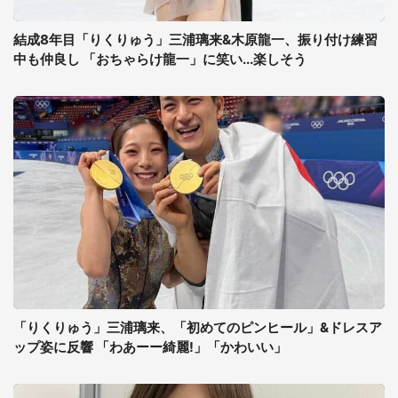
結成8年目「りくりゅう」三浦璃来&木原龍一、振り付け練習
中も仲良し 「おちゃらけ龍一」に笑い...楽しそう
「りくりゅう」三浦璃来、「初めてのピンヒール」&ドレスア
ップ姿に反響 「わあーー綺麗!」「かわいい」