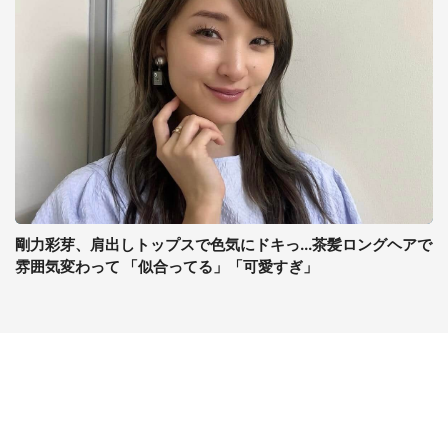
剛力彩芽、肩出しトップスで色気にドキっ...茶髪ロングヘアで
雰囲気変わって 「似合ってる」「可愛すぎ」
コンテンツ
関連サイト
ライフ
J-CASTニュース