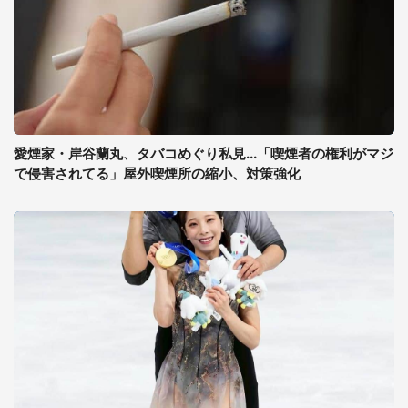
愛煙家・岸谷蘭丸、タバコめぐり私見...「喫煙者の権利がマジ
で侵害されてる」屋外喫煙所の縮小、対策強化