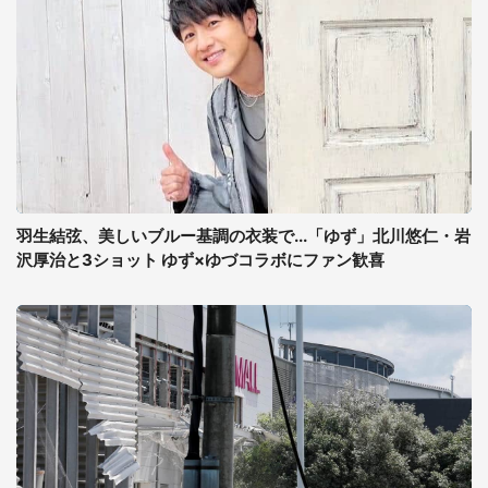
羽生結弦、美しいブルー基調の衣装で...「ゆず」北川悠仁・岩
沢厚治と3ショット ゆず×ゆづコラボにファン歓喜