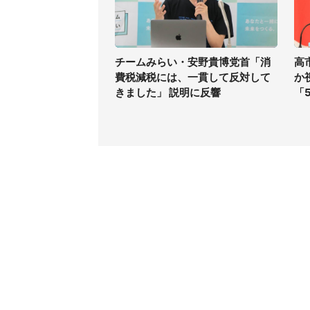
チームみらい・安野貴博党首「消
高
費税減税には、一貫して反対して
か
きました」 説明に反響
「
コンテンツ
関連サ
ライフ
J-CAS
グルメ
J-CAS
デジタル
J-CA