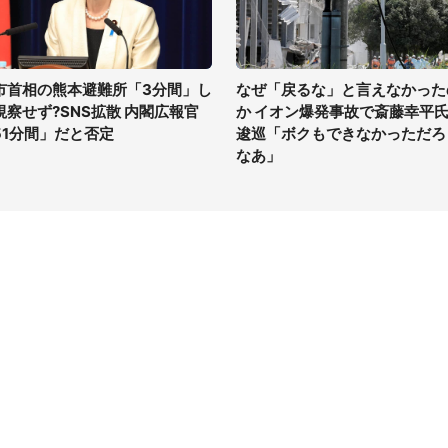
市首相の熊本避難所「3分間」し
なぜ「戻るな」と言えなかった
視察せず?SNS拡散 内閣広報官
か イオン爆発事故で斎藤幸平
51分間」だと否定
逡巡「ボクもできなかっただろ
なあ」
イト
サイトについて
Tニュース
会社案内
Tトレンド
採用情報
ST会社ウォッチ
お問い合わせ