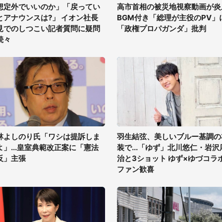
想定外でいいのか」「戻ってい
高市首相の被災地視察動画が炎
とアナウンスは?」 イオン社長
BGM付き「総理が主役のPV」
見でのしつこい記者質問に疑問
「政権プロパガンダ」批判
続々
林よしのり氏「ワシは提訴しま
羽生結弦、美しいブルー基調の
よ」...皇室典範改正案に「憲法
装で...「ゆず」北川悠仁・岩沢
反」主張
治と3ショット ゆず×ゆづコラ
ファン歓喜