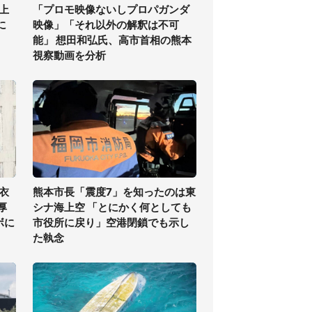
上
「プロモ映像ないしプロパガンダ
に
映像」「それ以外の解釈は不可
能」 想田和弘氏、高市首相の熊本
視察動画を分析
衣
熊本市長「震度7」を知ったのは東
厚
シナ海上空 「とにかく何としても
ボに
市役所に戻り」空港閉鎖でも示し
た執念