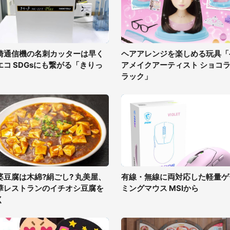
崎通信機の名刺カッターは早く
ヘアアレンジを楽しめる玩具「
エコ SDGsにも繋がる「きりっ
アメイクアーティスト ショコ
」
ラック」
婆豆腐は木綿?絹ごし? 丸美屋、
有線・無線に両対応した軽量ゲ
華レストランのイチオシ豆腐を
ミングマウス MSIから
く