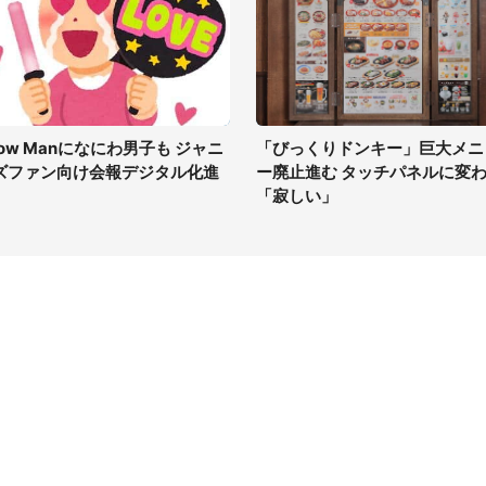
now Manになにわ男子も ジャニ
「びっくりドンキー」巨大メニ
ズファン向け会報デジタル化進
ー廃止進む タッチパネルに変
「寂しい」
イト
サイトについて
Tニュース
会社案内
Tトレンド
採用情報