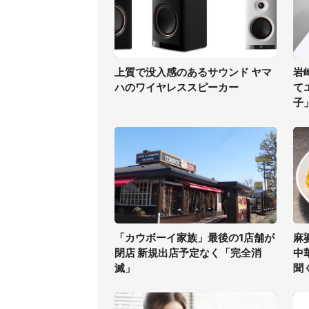
上質で没入感のあるサウンド ヤマ
岩
ハのワイヤレススピーカー
て
子
「カウボーイ家族」最後の1店舗が
麻
閉店 新規出店予定なく「完全消
中
滅」
聞