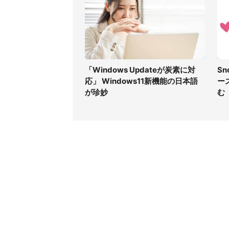
「Windows Updateが炭素に対
S
応」 Windows11新機能の日本語
ー
が珍妙
む
コンテンツ
関連サ
ライフ
J-CAS
グルメ
J-CAS