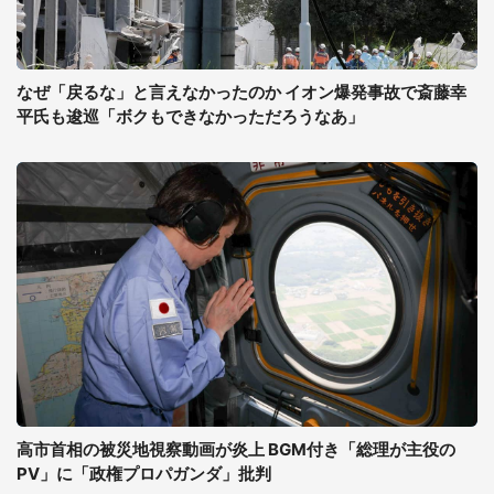
なぜ「戻るな」と言えなかったのか イオン爆発事故で斎藤幸
平氏も逡巡「ボクもできなかっただろうなあ」
高市首相の被災地視察動画が炎上 BGM付き「総理が主役の
PV」に「政権プロパガンダ」批判