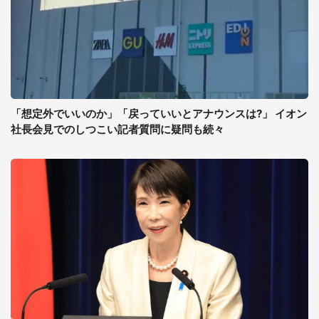
「想定外でいいのか」「戻っていいとアナウンスは?」 イオン
社長会見でのしつこい記者質問に疑問も続々