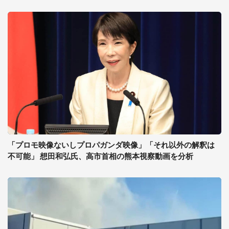
「プロモ映像ないしプロパガンダ映像」「それ以外の解釈は
不可能」 想田和弘氏、高市首相の熊本視察動画を分析