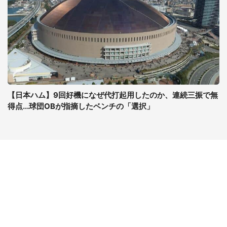
【日本ハム】9回好機になぜ代打起用したのか、連続三振で無
得点...球団OBが指摘したベンチの「選択」
コンテンツ
関連サイト
ライフ
J-CASTニュース
グルメ
J-CASTトレンド
デジタル
J-CAST会社ウォッチ