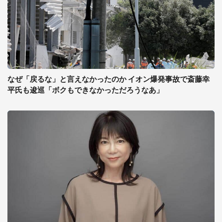
なぜ「戻るな」と言えなかったのか イオン爆発事故で斎藤幸
平氏も逡巡「ボクもできなかっただろうなあ」