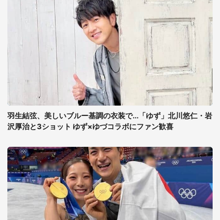
羽生結弦、美しいブルー基調の衣装で...「ゆず」北川悠仁・岩
沢厚治と3ショット ゆず×ゆづコラボにファン歓喜