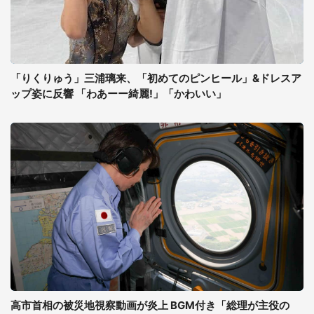
「りくりゅう」三浦璃来、「初めてのピンヒール」&ドレスア
ップ姿に反響 「わあーー綺麗!」「かわいい」
高市首相の被災地視察動画が炎上 BGM付き「総理が主役の