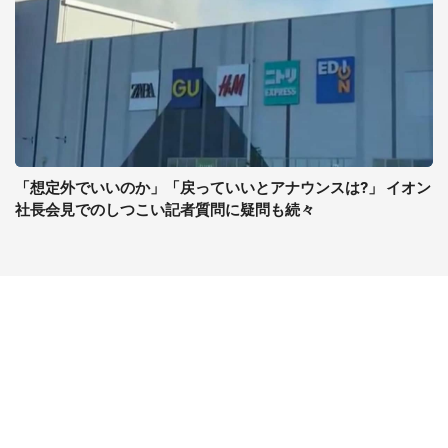
「想定外でいいのか」「戻っていいとアナウンスは?」 イオン
社長会見でのしつこい記者質問に疑問も続々
コンテンツ
関連サイト
ライフ
J-CASTニュース
グルメ
J-CASTトレンド
デジタル
J-CAST会社ウォッチ