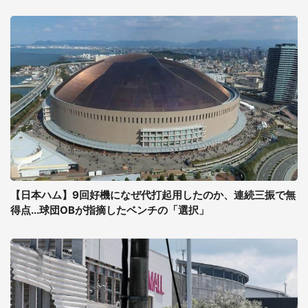
【日本ハム】9回好機になぜ代打起用したのか、連続三振で無
得点...球団OBが指摘したベンチの「選択」