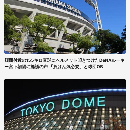
顔面付近の155キロ直球にヘルメット叩きつけたDeNAルーキ
ー宮下朝陽に擁護の声 「負けん気必要」と球団OB